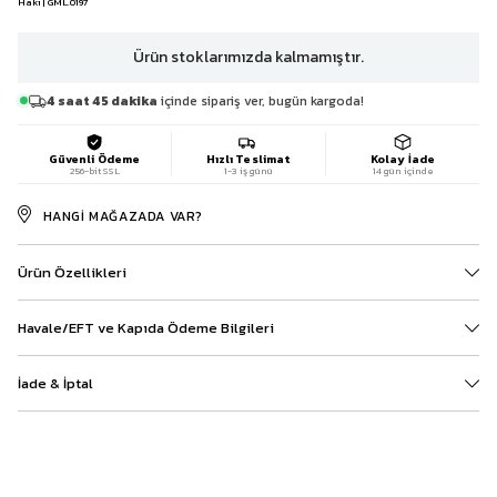
Haki | GML.0197
Ürün stoklarımızda kalmamıştır.
4 saat 45 dakika
içinde sipariş ver, bugün kargoda!
Güvenli Ödeme
Hızlı Teslimat
Kolay İade
256-bit SSL
1-3 iş günü
14 gün içinde
HANGI MAĞAZADA VAR?
Ürün Özellikleri
Havale/EFT ve Kapıda Ödeme Bilgileri
İade & İptal