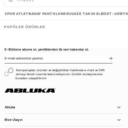
Son Bakılanlar
SPOR ATLET
BAGGY PANTOLON
KRUVAZE TAKIM ELBISE
T-SHIRT
POPÜLER ÜRÜNLER
E-Bültene abone ol, yeniliklerden ilk sen haberdar ol.
Kampanyalar, ürünler ve değişiklikler hakkında e-mail ve SMS
almayı kendi rızamla kabul ediyorum. Gizlilik sözleşmesine
buradan ulaşabilirsin
Abluka
Bize Ulaşın