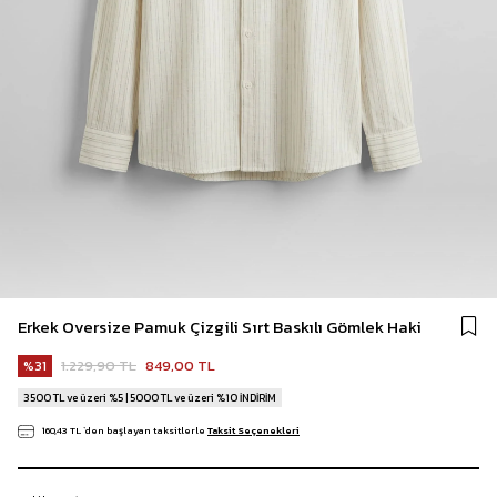
Erkek Oversize Pamuk Çizgili Sırt Baskılı Gömlek Haki
1.229,90 TL
849,00 TL
31
3500 TL ve üzeri %5 | 5000 TL ve üzeri %10 İNDİRİM
160,43 TL
`den başlayan taksitlerle
Taksit Seçenekleri