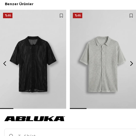
Benzer Ürünler
%46
%46
Erkek Oversize İnce Triko Gömlek Siyah
Erkek Oversize İnce Triko Gömlek Gri
399,00 TL
399,00 TL
739,90 TL
739,90 TL