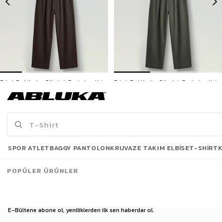
Erkek Bol Kesim Gömlek Pantolon Keten İkili Takım Kahverengi
Erkek Bol Kesim Gömlek Pantolon Keten İkili Takım Haki
2.599,90 TL
2.599,90 TL
3500 TL ve üzeri %5 | 5000 TL ve üzeri %10
3500 TL ve üzeri %5 | 5000 TL ve üzeri %10
İNDİRİM
İNDİRİM
Son Bakılanlar
SPOR ATLET
BAGGY PANTOLON
KRUVAZE TAKIM ELBISE
T-SHIRT
POPÜLER ÜRÜNLER
E-Bültene abone ol, yeniliklerden ilk sen haberdar ol.