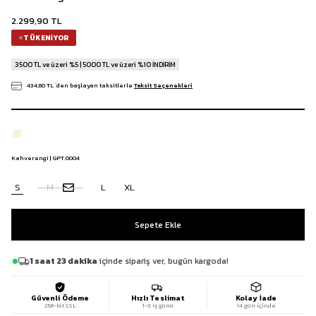
2.299,90 TL
TÜKENIYOR
3500 TL ve üzeri %5 | 5000 TL ve üzeri %10 İNDİRİM
434,60 TL
`den başlayan taksitlerle
Taksit Seçenekleri
Kahverengi | GPT.0004
S
M
L
XL
1 saat 23 dakika
içinde sipariş ver, bugün kargoda!
Güvenli Ödeme
Hızlı Teslimat
Kolay İade
256-bit SSL
1-3 iş günü
14 gün içinde