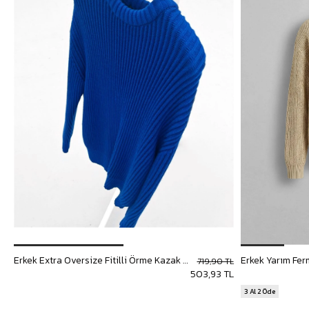
Erkek Extra Oversize Fitilli Örme Kazak Saks Mavi
Erkek Yarım Fer
719,90 TL
503,93 TL
3 Al 2 Öde