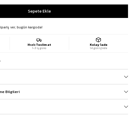
ipariş ver, bugün kargoda!
Hızlı Teslimat
Kolay İade
1-3 iş günü
14 gün içinde
?
e Bilgileri