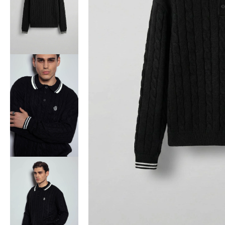
Bisiklet Yaka T-Shirt
Pamuklu T-Shirt
Spor Atleti
Sweatshirt
Hoodie / Kapüşonlu
Hırka
Kazak