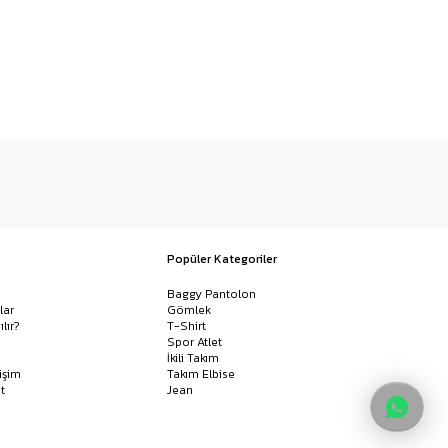
Popüler Kategoriler
Baggy Pantolon
lar
Gömlek
ılır?
T-Shirt
Spor Atlet
İkili Takım
işim
Takım Elbise
t
Jean