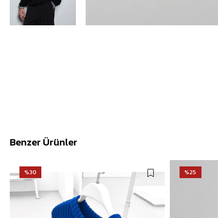
Benzer Ürünler
%30
%25