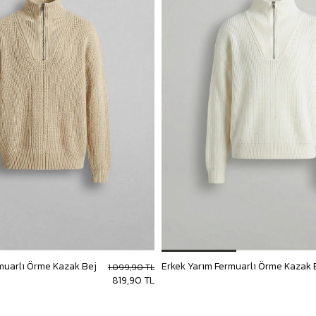
muarlı Örme Kazak Bej
Erkek Yarım Fermuarlı Örme Kazak 
1.099,90 TL
819,90 TL