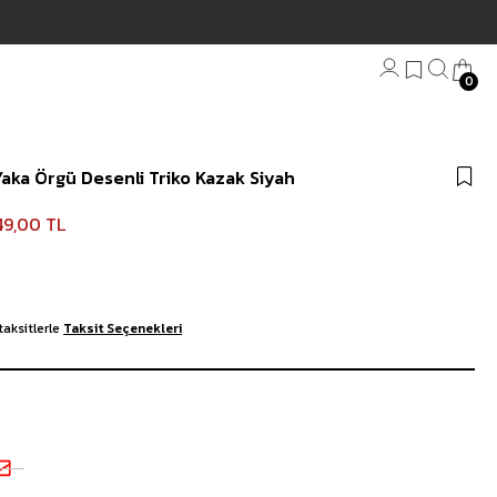
Hızlı Teslimat | 3000₺ Ü
0
Bandana
aka Örgü Desenli Triko Kazak Siyah
Plaj Havlu
Anahtarlık
49,00 TL
taksitlerle
Taksit Seçenekleri