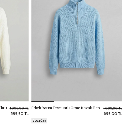
Ekru
Erkek Yarım Fermuarlı Örme Kazak Bebek Mavi
E
1.099,90 TL
1.099,90 TL
599,90 TL
699,00 TL
3 Al 2 Öde
3