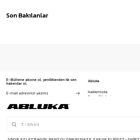
Son Bakılanlar
E-Bültene abone ol, yeniliklerden ilk sen
Abluka
haberdar ol.
Hakkımızda
Firma Bilgileri
Franchise Başvuru
Kampanyalar, ürünler ve
Kariyer
değişiklikler hakkında e-mail ve
İş Birliği
SMS almayı kendi rızamla kabul
Sözleşmeler
ediyorum. Gizlilik sözleşmesine
Blog
buradan ulaşabilirsin
SPOR ATLET
BAGGY PANTOLON
KRUVAZE TAKIM ELBISE
T-SHIRT