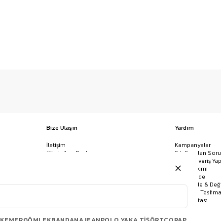
Bize Ulaşın
Yardım
İletişim
Kampanyalar
WhatsApp Destek
Sık Sorulan Soru
Mağazalar
Nasıl Alışveriş Yap
Ödeme Yöntemleri
Giysi Bakımı
Banka Hesap Bilgileri
İptal & İade
Havale/EFT ve Kapıda Ödeme
Kolay İade & Değ
Uygulamamızı İndirin
Kargo ve Teslima
Site Haritası
KEMER
GÖMLEK
BANDANA
JEAN
POLO YAKA TIŞÖRT
ÇORAP