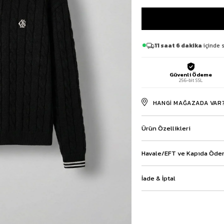
Baggy Şort
Keten Şort
Kargo Şort
İKİLİ TAKIM
11 saat 6 dakika
içinde s
Gömlek Pantolon Takım
Ceket Pantolon Takım
Güvenli Ödeme
Eşofman Takımı
256-bit SSL
HANGI MAĞAZADA VAR
Ürün Özellikleri
Havale/EFT ve Kapıda Ödem
İade & İptal