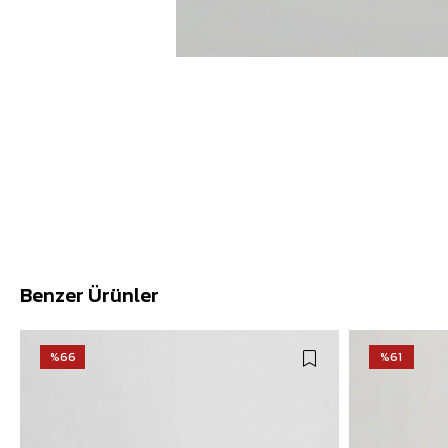
Benzer Ürünler
%66
%61