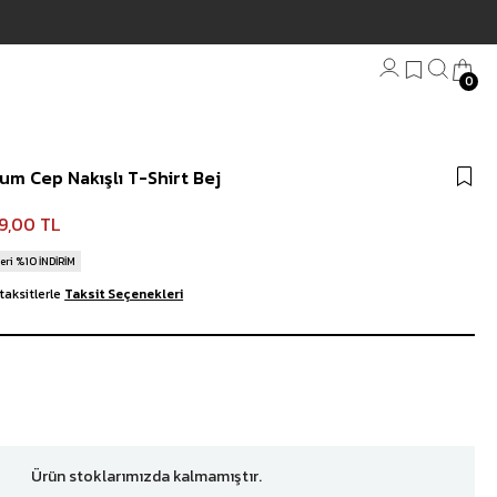
0
Bandana
um Cep Nakışlı T-Shirt Bej
Plaj Havlu
Anahtarlık
9,00 TL
eri %10 İNDİRİM
taksitlerle
Taksit Seçenekleri
Ürün stoklarımızda kalmamıştır.