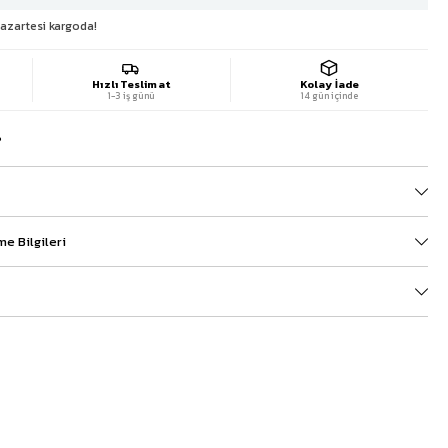
 Pazartesi kargoda!
Hızlı Teslimat
Kolay İade
1-3 iş günü
14 gün içinde
?
e Bilgileri