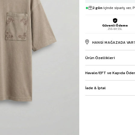
Baggy Şort
2 gün
içinde sipariş ver,
Keten Şort
Kargo Şort
Güvenli Ödeme
İKİLİ TAKIM
256-bit SSL
Gömlek Pantolon Takım
Ceket Pantolon Takım
HANGI MAĞAZADA VAR
Eşofman Takımı
Ürün Özellikleri
Havale/EFT ve Kapıda Ödem
İade & İptal