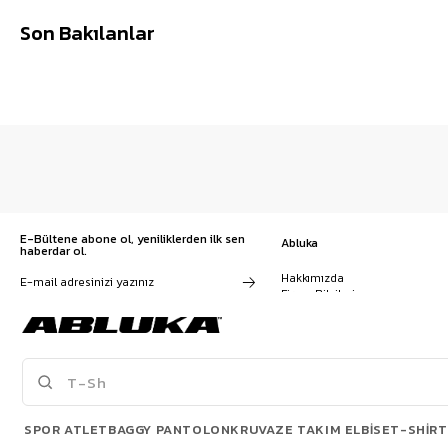
Son Bakılanlar
E-Bültene abone ol, yeniliklerden ilk sen
Abluka
haberdar ol.
Hakkımızda
Firma Bilgileri
Franchise Başvuru
Kampanyalar, ürünler ve
Kariyer
değişiklikler hakkında e-mail ve
İş Birliği
SMS almayı kendi rızamla kabul
Sözleşmeler
ediyorum. Gizlilik sözleşmesine
Blog
buradan ulaşabilirsin
SPOR ATLET
BAGGY PANTOLON
KRUVAZE TAKIM ELBISE
T-SHIRT