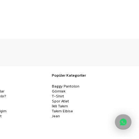
Popüler Kategoriler
Baggy Pantolon
lar
Gömlek
ılır?
T-Shirt
Spor Atlet
İkili Takım
işim
Takım Elbise
t
Jean