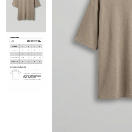
Bisiklet Yaka T-Shirt
Pamuklu T-Shirt
Spor Atleti
Sweatshirt
Hoodie / Kapüşonlu
Hırka
Kazak