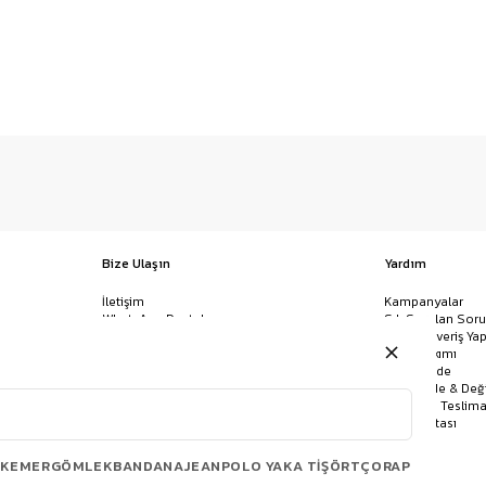
Bize Ulaşın
Yardım
İletişim
Kampanyalar
WhatsApp Destek
Sık Sorulan Soru
Mağazalar
Nasıl Alışveriş Yap
Ödeme Yöntemleri
Giysi Bakımı
Banka Hesap Bilgileri
İptal & İade
Havale/EFT ve Kapıda Ödeme
Kolay İade & Değ
Uygulamamızı İndirin
Kargo ve Teslima
Site Haritası
KEMER
GÖMLEK
BANDANA
JEAN
POLO YAKA TIŞÖRT
ÇORAP