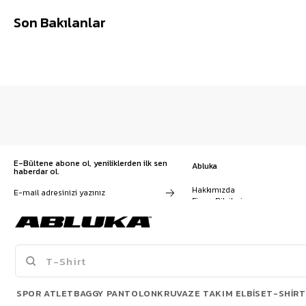
Son Bakılanlar
E-Bültene abone ol, yeniliklerden ilk sen
Abluka
haberdar ol.
Hakkımızda
Firma Bilgileri
Franchise Başvuru
Kampanyalar, ürünler ve
Kariyer
değişiklikler hakkında e-mail ve
İş Birliği
SMS almayı kendi rızamla kabul
Sözleşmeler
ediyorum. Gizlilik sözleşmesine
Blog
buradan ulaşabilirsin
SPOR ATLET
BAGGY PANTOLON
KRUVAZE TAKIM ELBISE
T-SHIRT