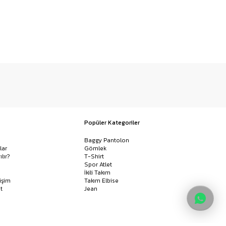
Popüler Kategoriler
Baggy Pantolon
lar
Gömlek
ılır?
T-Shirt
Spor Atlet
İkili Takım
işim
Takım Elbise
t
Jean