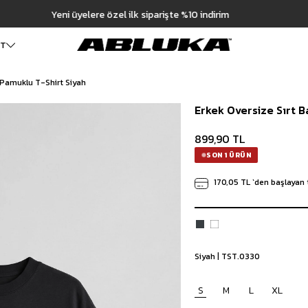
Hızlı Teslimat | 3000₺ Üzeri Ücretsiz Kargo
ET
ı Pamuklu T-Shirt Siyah
ALT GİYİM
Cüzdan
DIŞ GİYİM
Erkek Oversize Sırt B
Pantolon
Ceket
Kartlık
Baggy Pantolon
Kaban
Çanta
899,90 TL
Kumaş Pantolon
Mont
Pileli Pantolon
Trençkot
SON 1 ÜRÜN
Keten Pantolon
İÇ GİYİM
170,05 TL
`den başlayan 
Jean
Atlet
Baggy Jean
Boxer
Boyfriend Jean
Çorap
Slim Fit Jean
Distressed Jean
Siyah | TST.0330
Regular Fit Jean
Eşofman
S
M
L
XL
Şort
Deniz Şortu