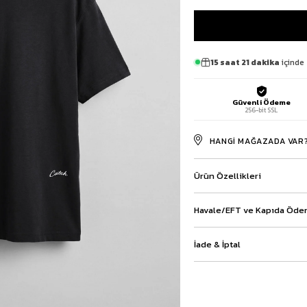
Baggy Şort
Keten Şort
Kargo Şort
İKİLİ TAKIM
15 saat 21 dakika
içinde 
Gömlek Pantolon Takım
Ceket Pantolon Takım
Güvenli Ödeme
Eşofman Takımı
256-bit SSL
HANGI MAĞAZADA VAR
Ürün Özellikleri
Havale/EFT ve Kapıda Ödem
İade & İptal