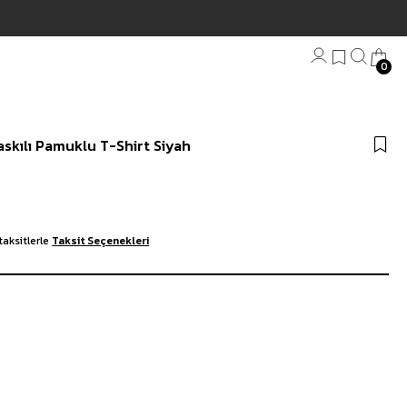
0
Bandana
askılı Pamuklu T-Shirt Siyah
Plaj Havlu
Anahtarlık
taksitlerle
Taksit Seçenekleri