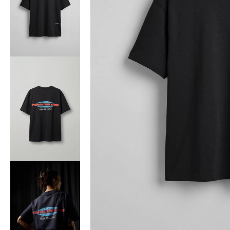
Bisiklet Yaka T-Shirt
Pamuklu T-Shirt
Spor Atleti
Sweatshirt
Hoodie / Kapüşonlu
Hırka
Kazak