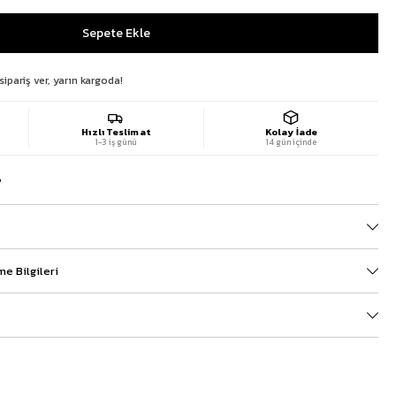
sipariş ver, yarın kargoda!
Hızlı Teslimat
Kolay İade
1-3 iş günü
14 gün içinde
?
e Bilgileri