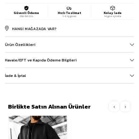
Güvenli Ödeme
Hızlı Teslimat
Kolay İade
256-bit SSL
1-3 iş günü
14 gün içinde
HANGI MAĞAZADA VAR?
Ürün Özellikleri
Havale/EFT ve Kapıda Ödeme Bilgileri
İade & İptal
Birlikte Satın Alınan Ürünler
‹
›