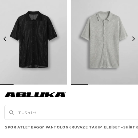
Erkek Oversize İnce Triko Gömlek Siyah
Erkek Oversize İnce Triko Gömlek Gri
399,00 TL
399,00 TL
739,90 TL
739,90 TL
Son Bakılanlar
SPOR ATLET
BAGGY PANTOLON
KRUVAZE TAKIM ELBISE
T-SHIRT