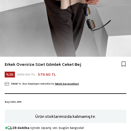
Erkek Oversize Süet Gömlek Ceket Bej
899,90 TL
579,90 TL
36
109,58 TL
`den başlayan taksitlerle
Taksit Seçenekleri
Bej | GML.0115
Ürün stoklarımızda kalmamıştır.
28 dakika
içinde sipariş ver, bugün kargoda!