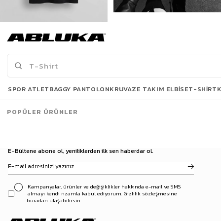
Erkek New York Baskılı Oversize T-Shirt Siyah
Erkek Long Fit Dokulu Basic T-Shirt Gri
175,00 TL
499,90 TL
519,90 TL
Son Bakılanlar
SPOR ATLET
BAGGY PANTOLON
KRUVAZE TAKIM ELBISE
T-SHIRT
POPÜLER ÜRÜNLER
E-Bültene abone ol, yeniliklerden ilk sen haberdar ol.
Kampanyalar, ürünler ve değişiklikler hakkında e-mail ve SMS
almayı kendi rızamla kabul ediyorum. Gizlilik sözleşmesine
buradan ulaşabilirsin