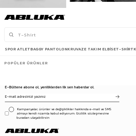
Erkek New York Baskılı Oversize T-Shirt Siyah
Erkek Long Fit Dokulu Basic T-Shirt Gri
175,00 TL
499,90 TL
519,90 TL
Son Bakılanlar
SPOR ATLET
BAGGY PANTOLON
KRUVAZE TAKIM ELBISE
T-SHIRT
POPÜLER ÜRÜNLER
E-Bültene abone ol, yeniliklerden ilk sen haberdar ol.
Kampanyalar, ürünler ve değişiklikler hakkında e-mail ve SMS
almayı kendi rızamla kabul ediyorum. Gizlilik sözleşmesine
buradan ulaşabilirsin