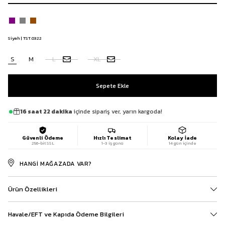
Siyah | TST.0322
S
M
L
XL
16 saat 22 dakika
içinde sipariş ver, yarın kargoda!
Güvenli Ödeme
Hızlı Teslimat
Kolay İade
256-bit SSL
1-3 iş günü
14 gün içinde
HANGI MAĞAZADA VAR?
Ürün Özellikleri
Havale/EFT ve Kapıda Ödeme Bilgileri