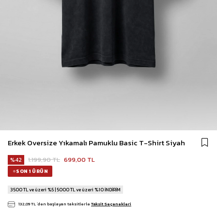
Erkek Oversize Yıkamalı Pamuklu Basic T-Shirt Siyah
1.199,90 TL
699,00 TL
42
SON 1 ÜRÜN
3500 TL ve üzeri %5 | 5000 TL ve üzeri %10 İNDİRİM
132,09 TL
`den başlayan taksitlerle
Taksit Seçenekleri