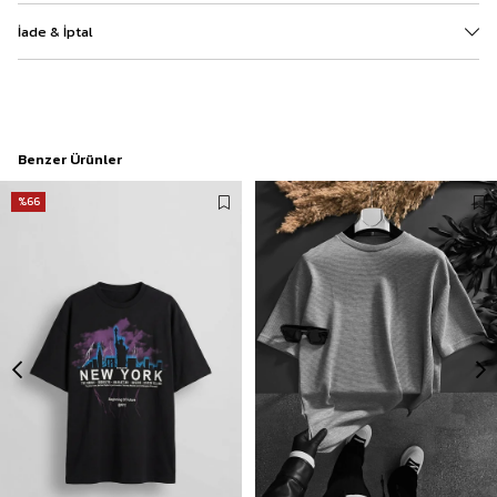
İade & İptal
Benzer Ürünler
%66