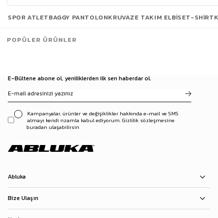
Son Bakılanlar
SPOR ATLET
BAGGY PANTOLON
KRUVAZE TAKIM ELBISE
T-SHIRT
POPÜLER ÜRÜNLER
E-Bültene abone ol, yeniliklerden ilk sen haberdar ol.
Kampanyalar, ürünler ve değişiklikler hakkında e-mail ve SMS
almayı kendi rızamla kabul ediyorum. Gizlilik sözleşmesine
buradan ulaşabilirsin
Abluka
Bize Ulaşın