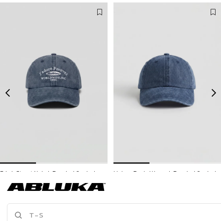
Erkek Street Nakışlı Beyzbol Şapka Lacivert
Unisex Basic Yıkamalı Beyzbol Şapka Lacivert
499,90 TL
399,90 TL
3500 TL ve üzeri %5 | 5000 TL ve üzeri %10
İNDİRİM