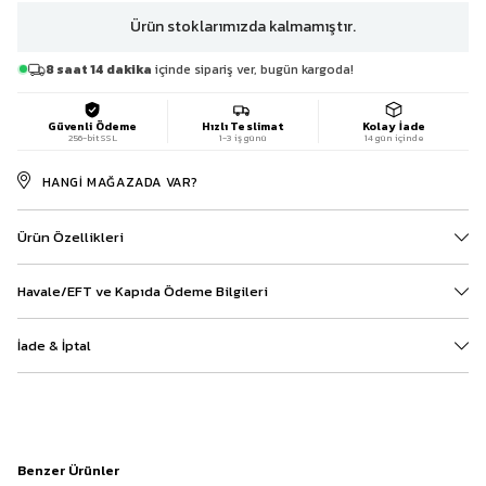
Ürün stoklarımızda kalmamıştır.
8 saat 14 dakika
içinde sipariş ver, bugün kargoda!
Güvenli Ödeme
Hızlı Teslimat
Kolay İade
256-bit SSL
1-3 iş günü
14 gün içinde
HANGI MAĞAZADA VAR?
Ürün Özellikleri
Havale/EFT ve Kapıda Ödeme Bilgileri
İade & İptal
Benzer Ürünler