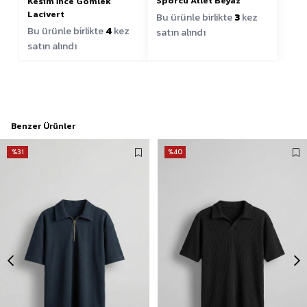
Sporcu Atlet Beyaz
Kesim İnce Gömlek
Lacivert
Bu ürünle birlikte
3
kez
Bu ürünle birlikte
4
kez
satın alındı
satın alındı
Benzer Ürünler
%31
%40