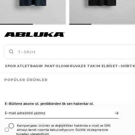
Erkek Fermuarlı Polo Yaka T-Shirt Lacivert
Erkek Oversize Polo Yaka Basic Fitilli T-Shirt Siyah
449,90 TL
299,00 TL
649,90 TL
499,90 TL
Son Bakılanlar
SPOR ATLET
BAGGY PANTOLON
KRUVAZE TAKIM ELBISE
T-SHIRT
POPÜLER ÜRÜNLER
E-Bültene abone ol, yeniliklerden ilk sen haberdar ol.
Kampanyalar, ürünler ve değişiklikler hakkında e-mail ve SMS
almayı kendi rızamla kabul ediyorum. Gizlilik sözleşmesine
buradan ulaşabilirsin