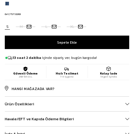
Gri | TST.0263
S
M
L
XL
13 saat 2 dakika
içinde sipariş ver, bugün kargoda!
Güvenli Ödeme
Hızlı Teslimat
Kolay İade
256-bit SSL
1-3 iş günü
14 gün içinde
HANGI MAĞAZADA VAR?
Ürün Özellikleri
Havale/EFT ve Kapıda Ödeme Bilgileri
İade & İptal