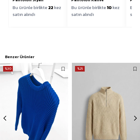
Bu ürünle birlikte
22
kez
Bu ürünle birlikte
10
kez
Bu ür
satın alındı
satın alındı
satın
Benzer Ürünler
%30
%25