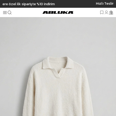
Hızlı Teslimat | 3000₺ Üzeri Ücretsiz Kargo
Anasayfa
Erkek
Üst Giyim
Kazak
Erkek Polo Yaka Yumuşak Dokulu Over
0