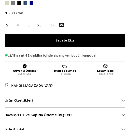
Ekru | KZK.0059
S
M
L
XL
2XL
13 saat 42 dakika
içinde sipariş ver, bugün kargoda!
Güvenli Ödeme
Hızlı Teslimat
Kolay İade
256-bit SSL
1-3 iş günü
14 gün içinde
HANGI MAĞAZADA VAR?
Ürün Özellikleri
Havale/EFT ve Kapıda Ödeme Bilgileri
İade & İptal