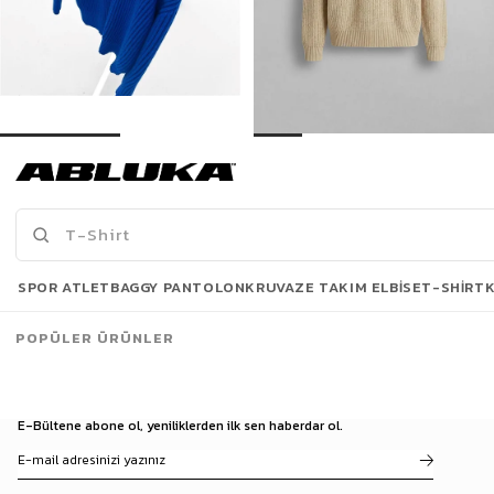
Erkek Extra Oversize Fitilli Örme Kazak Saks Mavi
Erkek Yarım Fermuarlı Örme Kazak Bej
503,93 TL
819,90 TL
719,90 TL
1.099,90 TL
3 Al 2 Öde
Son Bakılanlar
SPOR ATLET
BAGGY PANTOLON
KRUVAZE TAKIM ELBISE
T-SHIRT
POPÜLER ÜRÜNLER
E-Bültene abone ol, yeniliklerden ilk sen haberdar ol.