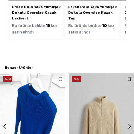
Erkek Polo Yaka Yumuşak
Erkek Polo Yaka Yumuşak
Erke
Dokulu Oversize Kazak
Dokulu Oversize Kazak
Doku
Lacivert
Taş
Ekru
Bu ürünle birlikte
13
kez
Bu ürünle birlikte
10
kez
Bu ür
satın alındı
satın alındı
satın
Benzer Ürünler
%30
%25