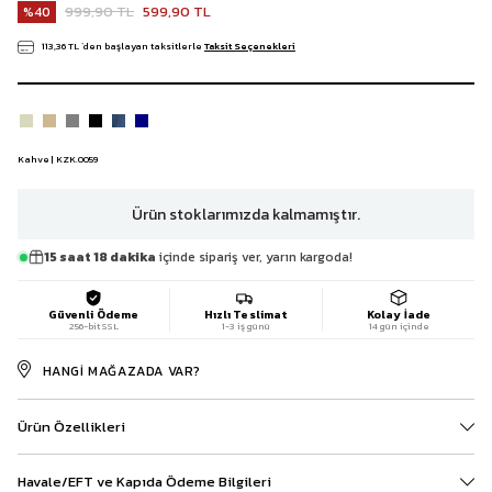
999,90 TL
599,90 TL
40
113,36 TL
`den başlayan taksitlerle
Taksit Seçenekleri
Kahve | KZK.0059
Ürün stoklarımızda kalmamıştır.
15 saat 18 dakika
içinde sipariş ver, yarın kargoda!
Güvenli Ödeme
Hızlı Teslimat
Kolay İade
256-bit SSL
1-3 iş günü
14 gün içinde
HANGI MAĞAZADA VAR?
Ürün Özellikleri
Havale/EFT ve Kapıda Ödeme Bilgileri