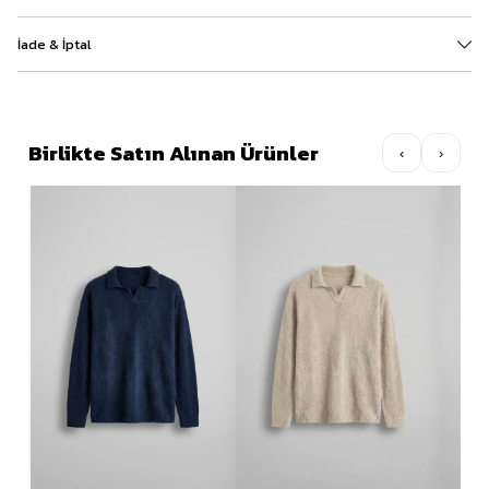
İade & İptal
Birlikte Satın Alınan Ürünler
‹
›