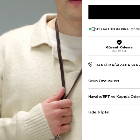
Baggy Şort
Keten Şort
Kargo Şort
İKİLİ TAKIM
11 saat 30 dakika
içinde
Gömlek Pantolon Takım
Ceket Pantolon Takım
Güvenli Ödeme
Eşofman Takımı
256-bit SSL
HANGI MAĞAZADA VAR
Ürün Özellikleri
Havale/EFT ve Kapıda Ödem
İade & İptal