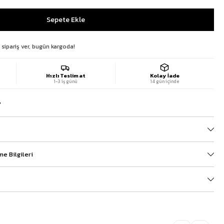
 sipariş ver, bugün kargoda!
Hızlı Teslimat
Kolay İade
1-3 iş günü
14 gün içinde
?
e Bilgileri