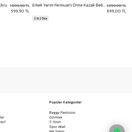
Ekru
Erkek Yarım Fermuarlı Örme Kazak Bebek Mavi
E
1.099,90 TL
1.099,90 TL
599,90 TL
699,00 TL
3 Al 2 Öde
3
Popüler Kategoriler
Baggy Pantolon
lar
Gömlek
ılır?
T-Shirt
Spor Atlet
İkili Takım