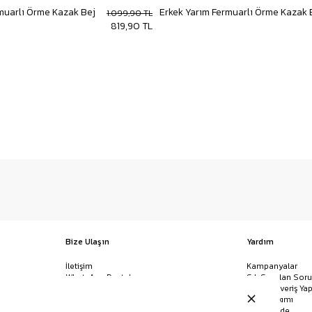
muarlı Örme Kazak Bej
Erkek Yarım Fermuarlı Örme Kazak 
1.099,90 TL
819,90 TL
Bize Ulaşın
Yardım
İletişim
Kampanyalar
WhatsApp Destek
Sık Sorulan Soru
Mağazalar
Nasıl Alışveriş Yap
Ödeme Yöntemleri
Giysi Bakımı
Banka Hesap Bilgileri
İptal & İade