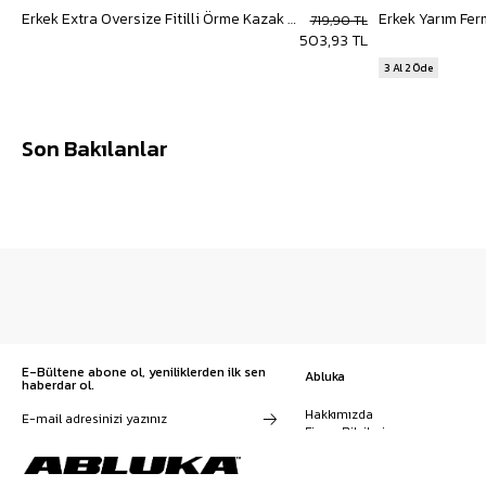
Erkek Extra Oversize Fitilli Örme Kazak Saks Mavi
Erkek Yarım Fer
719,90 TL
503,93 TL
3 Al 2 Öde
Son Bakılanlar
E-Bültene abone ol, yeniliklerden ilk sen
Abluka
haberdar ol.
Hakkımızda
Firma Bilgileri
Franchise Başvuru
Kampanyalar, ürünler ve
Kariyer
değişiklikler hakkında e-mail ve
İş Birliği