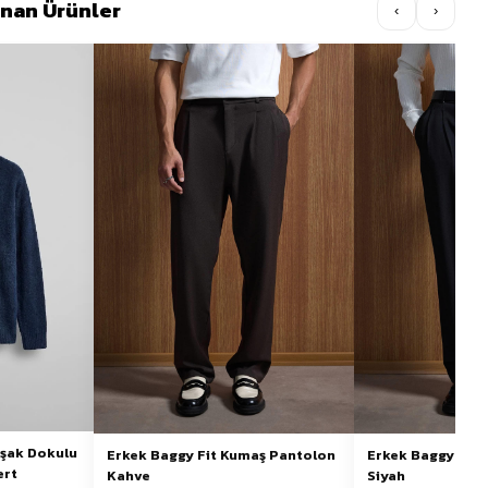
lınan Ürünler
‹
›
uşak Dokulu
Erkek Baggy Fit Kumaş Pantolon
Erkek Baggy Fit
ert
Kahve
Siyah