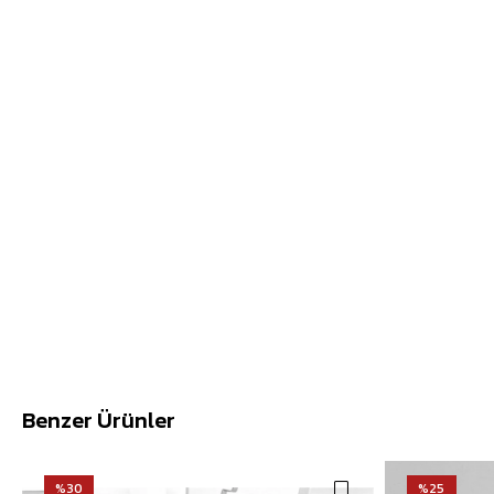
Benzer Ürünler
%30
%25