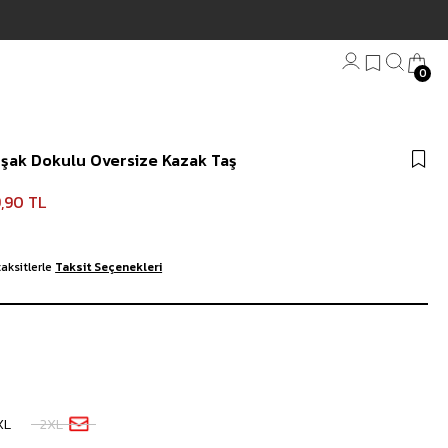
0
Bandana
şak Dokulu Oversize Kazak Taş
Plaj Havlu
Anahtarlık
,90 TL
aksitlerle
Taksit Seçenekleri
XL
2XL