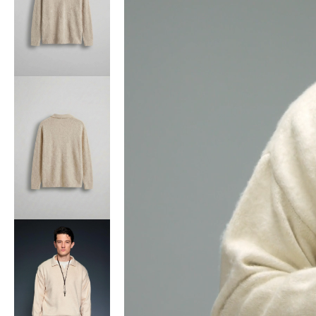
Bisiklet Yaka T-Shirt
Pamuklu T-Shirt
Spor Atleti
Sweatshirt
Hoodie / Kapüşonlu
Hırka
Kazak