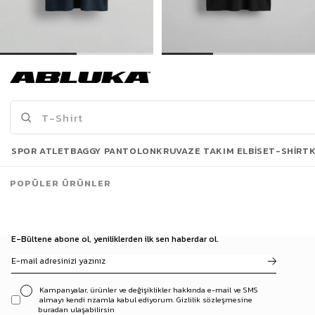
Erkek Fermuarlı Polo Yaka T-Shirt Lacivert
Erkek Oversize Polo Yaka Basic Fitilli T-Shirt Siyah
449,90 TL
299,00 TL
649,90 TL
499,90 TL
Son Bakılanlar
SPOR ATLET
BAGGY PANTOLON
KRUVAZE TAKIM ELBISE
T-SHIRT
POPÜLER ÜRÜNLER
E-Bültene abone ol, yeniliklerden ilk sen haberdar ol.
Kampanyalar, ürünler ve değişiklikler hakkında e-mail ve SMS
almayı kendi rızamla kabul ediyorum. Gizlilik sözleşmesine
buradan ulaşabilirsin