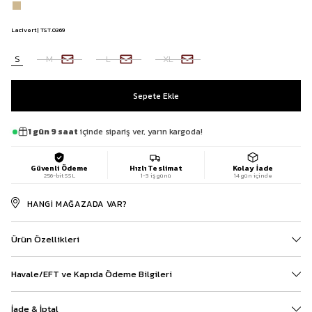
Lacivert | TST.0369
S
M
L
XL
1 gün 9 saat
içinde sipariş ver, yarın kargoda!
Güvenli Ödeme
Hızlı Teslimat
Kolay İade
256-bit SSL
1-3 iş günü
14 gün içinde
HANGI MAĞAZADA VAR?
Ürün Özellikleri
Havale/EFT ve Kapıda Ödeme Bilgileri
İade & İptal