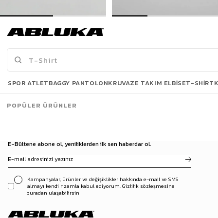
Erkek Fermuarlı Polo Yaka T-Shirt Lacivert
Erkek Oversize Polo Yaka Basic Fitilli T-Shirt Siyah
449,90 TL
299,00 TL
649,90 TL
499,90 TL
Son Bakılanlar
SPOR ATLET
BAGGY PANTOLON
KRUVAZE TAKIM ELBISE
T-SHIRT
POPÜLER ÜRÜNLER
E-Bültene abone ol, yeniliklerden ilk sen haberdar ol.
Kampanyalar, ürünler ve değişiklikler hakkında e-mail ve SMS
almayı kendi rızamla kabul ediyorum. Gizlilik sözleşmesine
buradan ulaşabilirsin