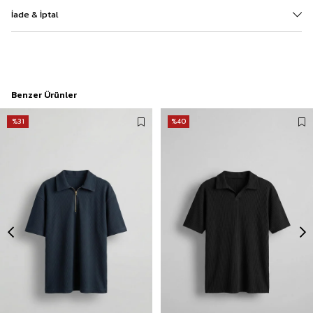
İade & İptal
Benzer Ürünler
%31
%40