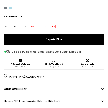
Kırmızı | PYT.0001
S
M
L
XL
10 saat 20 dakika
içinde sipariş ver, bugün kargoda!
Güvenli Ödeme
Hızlı Teslimat
Kolay İade
256-bit SSL
1-3 iş günü
14 gün içinde
HANGI MAĞAZADA VAR?
Ürün Özellikleri
Havale/EFT ve Kapıda Ödeme Bilgileri