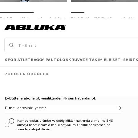
Erkek Baggy Distressed Jean Şort Siyah
Erkek Beli Lastikli Çizgi Desenli Şort Krem
399,00 TL
599,90 TL
679,90 TL
869,90 TL
3 Al 2 Öde
Son Bakılanlar
SPOR ATLET
BAGGY PANTOLON
KRUVAZE TAKIM ELBISE
T-SHIRT
POPÜLER ÜRÜNLER
E-Bültene abone ol, yeniliklerden ilk sen haberdar ol.
Kampanyalar, ürünler ve değişiklikler hakkında e-mail ve SMS
almayı kendi rızamla kabul ediyorum. Gizlilik sözleşmesine
buradan ulaşabilirsin