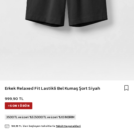
Erkek Relaxed Fit Lastikli Bel Kumaş Şort Siyah
999,90 TL
SON 1 ÜRÜN
3500 TL ve üzeri %5 | 5000 TL ve üzeri %10 İNDİRİM
188,95 TL
`den başlayan taksitlerle
Taksit Seçenekleri