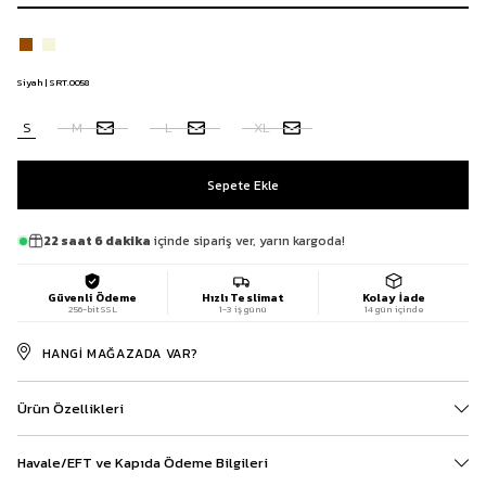
Siyah | SRT.0058
S
M
L
XL
22 saat 6 dakika
içinde sipariş ver, yarın kargoda!
Güvenli Ödeme
Hızlı Teslimat
Kolay İade
256-bit SSL
1-3 iş günü
14 gün içinde
HANGI MAĞAZADA VAR?
Ürün Özellikleri
Havale/EFT ve Kapıda Ödeme Bilgileri