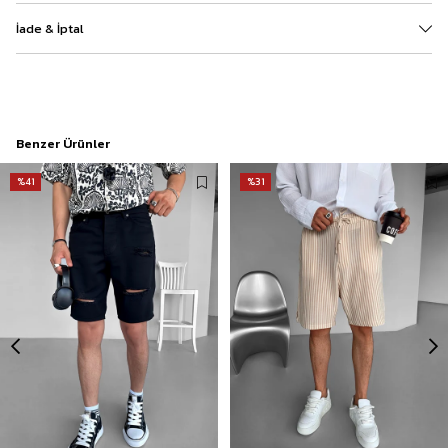
İade & İptal
Benzer Ürünler
%41
%31