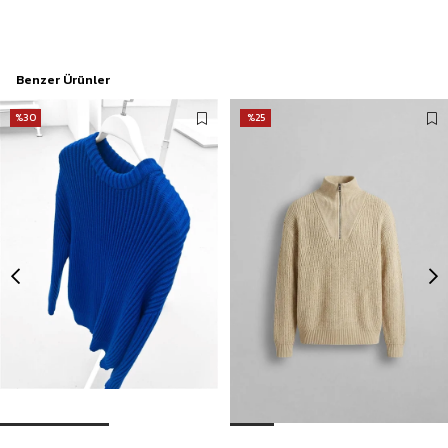
Benzer Ürünler
%30
%25
Erkek Extra Oversize Fitilli Örme Kazak Saks Mavi
Erkek Yarım Fermuarlı Örme Kazak Bej