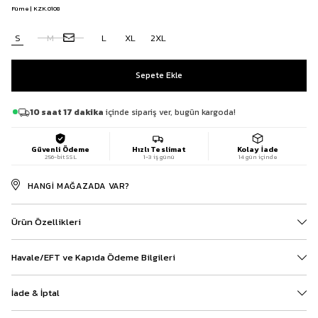
Füme | KZK.0108
S
M
L
XL
2XL
10 saat 17 dakika
içinde sipariş ver, bugün kargoda!
Güvenli Ödeme
Hızlı Teslimat
Kolay İade
256-bit SSL
1-3 iş günü
14 gün içinde
HANGI MAĞAZADA VAR?
Ürün Özellikleri
Havale/EFT ve Kapıda Ödeme Bilgileri
İade & İptal