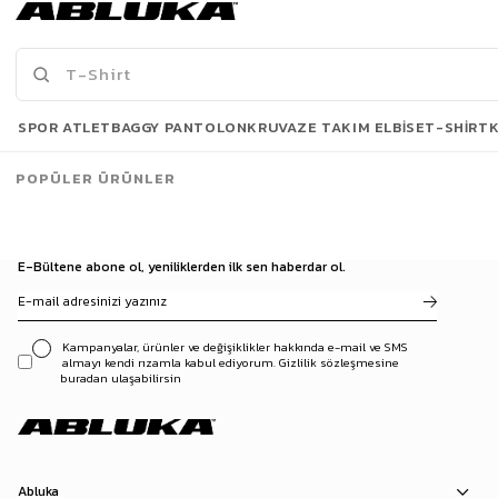
503,93 TL
819,90 TL
719,90 TL
1.099,90 TL
3 Al 2 Öde
Son Bakılanlar
SPOR ATLET
BAGGY PANTOLON
KRUVAZE TAKIM ELBISE
T-SHIRT
POPÜLER ÜRÜNLER
E-Bültene abone ol, yeniliklerden ilk sen haberdar ol.
Kampanyalar, ürünler ve değişiklikler hakkında e-mail ve SMS
almayı kendi rızamla kabul ediyorum. Gizlilik sözleşmesine
buradan ulaşabilirsin
Abluka