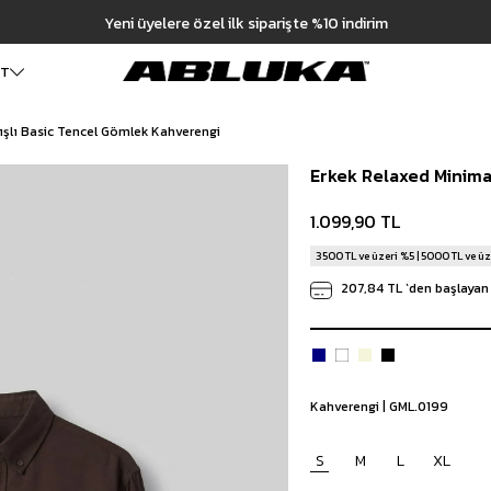
Hızlı Teslimat | 3000₺ Üzeri Ü
ET
ışlı Basic Tencel Gömlek Kahverengi
ALT GİYİM
Cüzdan
DIŞ GİYİM
Erkek Relaxed Minima
Pantolon
Ceket
Kartlık
Baggy Pantolon
Kaban
Çanta
1.099,90 TL
Kumaş Pantolon
Mont
Pileli Pantolon
Trençkot
3500 TL ve üzeri %5 | 5000 TL ve üz
Keten Pantolon
İÇ GİYİM
207,84 TL
`den başlayan 
Jean
Atlet
Baggy Jean
Boxer
Boyfriend Jean
Çorap
Slim Fit Jean
Distressed Jean
Kahverengi | GML.0199
Regular Fit Jean
Eşofman
S
M
L
XL
Şort
Deniz Şortu