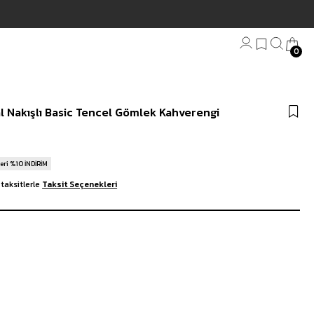
cretsiz Kargo
0
Bandana
l Nakışlı Basic Tencel Gömlek Kahverengi
Plaj Havlu
Anahtarlık
eri %10 İNDİRİM
taksitlerle
Taksit Seçenekleri