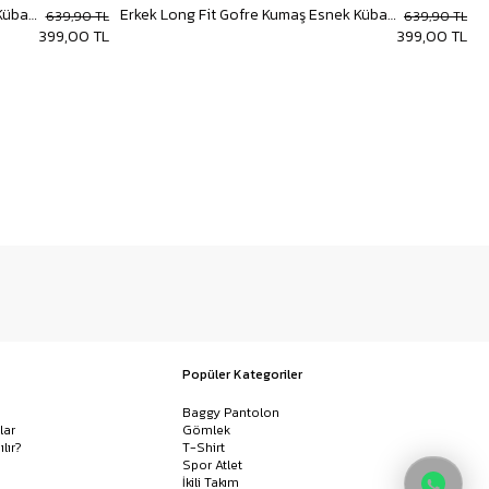
Erkek Long Fit Gofre Kumaş Esnek Küba Yaka Gömlek Siyah
Erkek Long Fit Gofre Kumaş Esnek Küba Yaka Gömlek Bej
639,90 TL
639,90 TL
399,00 TL
399,00 TL
Popüler Kategoriler
Baggy Pantolon
lar
Gömlek
ılır?
T-Shirt
Spor Atlet
İkili Takım