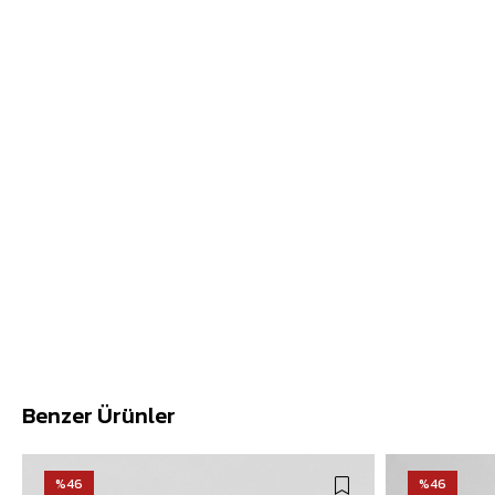
Benzer Ürünler
%46
%46