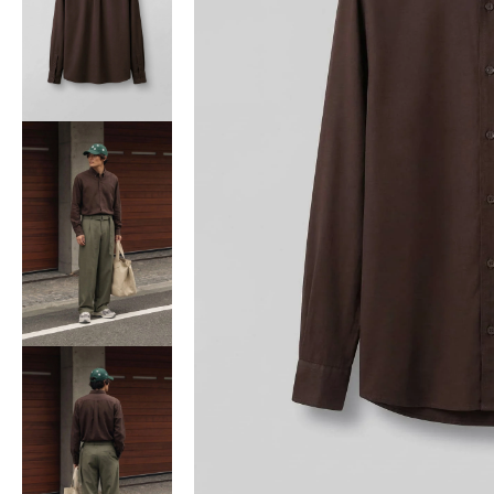
Bisiklet Yaka T-Shirt
Pamuklu T-Shirt
Spor Atleti
Sweatshirt
Hoodie / Kapüşonlu
Hırka
Kazak