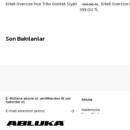
Erkek Oversize İnce Triko Gömlek Siyah
Erkek Oversize 
739,90 TL
399,00 TL
Son Bakılanlar
E-Bültene abone ol, yeniliklerden ilk sen
Abluka
haberdar ol.
Hakkımızda
Firma Bilgileri
Franchise Başvuru
Kampanyalar, ürünler ve
Kariyer
değişiklikler hakkında e-mail ve
İş Birliği