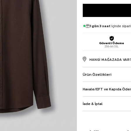
Baggy Şort
Keten Şort
Kargo Şort
İKİLİ TAKIM
1 gün 3 saat
içinde sipari
Gömlek Pantolon Takım
Ceket Pantolon Takım
Güvenli Ödeme
Eşofman Takımı
256-bit SSL
HANGI MAĞAZADA VAR
Ürün Özellikleri
Havale/EFT ve Kapıda Ödem
İade & İptal