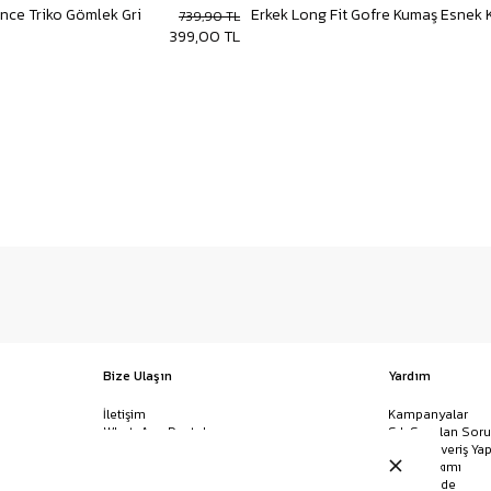
İnce Triko Gömlek Gri
739,90 TL
399,00 TL
Bize Ulaşın
Yardım
İletişim
Kampanyalar
WhatsApp Destek
Sık Sorulan Soru
Mağazalar
Nasıl Alışveriş Yap
Ödeme Yöntemleri
Giysi Bakımı
Banka Hesap Bilgileri
İptal & İade