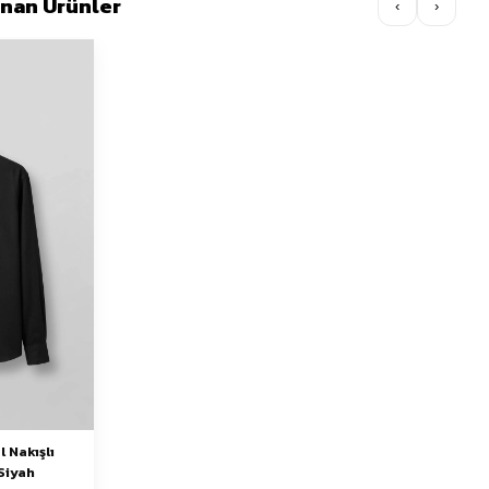
lınan Ürünler
‹
›
 Nakışlı
Siyah