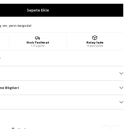
ş ver, yarın kargoda!
Hızlı Teslimat
Kolay İade
1-3 iş günü
14 gün içinde
?
e Bilgileri