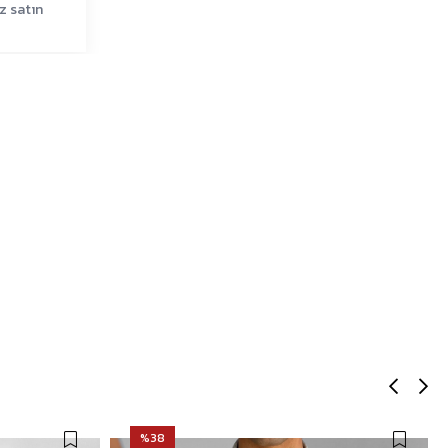
z satın
%38