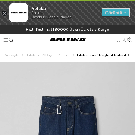
Abluka
Görüntüle
Abluka
Ücretsiz -Google Play'de
Hızlı Teslimat | 3000₺ Üzeri Ücretsiz Kargo
0
Anasayfa
Erkek
Alt Giyim
Jean
Erkek Relaxed Straight Fit Kontrast Dikişl