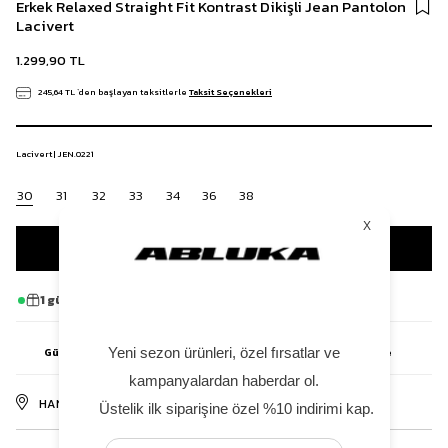
Erkek Relaxed Straight Fit Kontrast Dikişli Jean Pantolon
Lacivert
1.299,90 TL
245,64 TL
`den başlayan taksitlerle
Taksit Seçenekleri
Lacivert | JEN.0221
30
31
32
33
34
36
38
1 gün 15 saat
içinde sipariş ver, Pazartesi kargoda!
Güvenli Ödeme
Hızlı Teslimat
Kolay İade
256-bit SSL
1-3 iş günü
14 gün içinde
HANGI MAĞAZADA VAR?