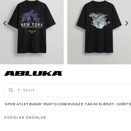
Erkek New York Baskılı Oversize T-Shirt Siyah
Erkek Baskılı Oversize T-Shirt Siyah
175,00 TL
175,00 TL
519,90 TL
449,90 TL
Son Bakılanlar
SPOR ATLET
BAGGY PANTOLON
KRUVAZE TAKIM ELBISE
T-SHIRT
POPÜLER ÜRÜNLER