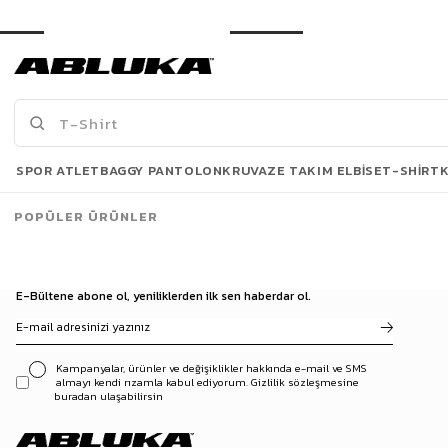
Erkek Oversize Çift Renkli Kapüşonlu Sweatshirt Gri
Erkek Oversize Nakışlı Kapüşonlu Sweatshirt Yeşil
499,90 TL
599,00 TL
949,90 TL
929,90 TL
Son Bakılanlar
SPOR ATLET
BAGGY PANTOLON
KRUVAZE TAKIM ELBISE
T-SHIRT
POPÜLER ÜRÜNLER
E-Bültene abone ol, yeniliklerden ilk sen haberdar ol.
Kampanyalar, ürünler ve değişiklikler hakkında e-mail ve SMS
almayı kendi rızamla kabul ediyorum. Gizlilik sözleşmesine
buradan ulaşabilirsin