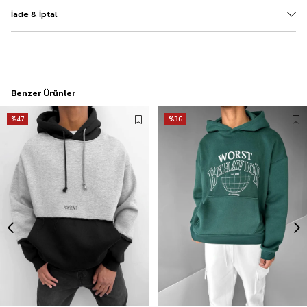
İade & İptal
Benzer Ürünler
%47
%36