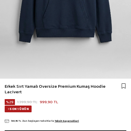
Erkek Sırt Yamalı Oversize Premium Kumaş Hoodie
Lacivert
1.399,90 TL
999,90 TL
29
SON 1 ÜRÜN
188,95 TL
`den başlayan taksitlerle
Taksit Seçenekleri