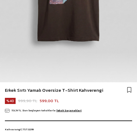
Erkek Sırtı Yamalı Oversize T-Shirt Kahverengi
999,90 TL
599,00 TL
40
113,19 TL
`den başlayan taksitlerle
Taksit Seçenekleri
Kahverengi | TST.0299