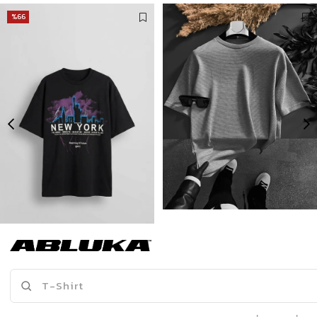
%66
Erkek New York Baskılı Oversize T-Shirt Siyah
Erkek Long Fit Dokulu Basic T-Shirt Gri
175,00 TL
499,90 TL
519,90 TL
Son Bakılanlar