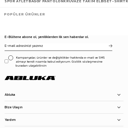
SPOR ATLET
BAGGY PANTOLON
KRUVAZE TAKIM ELBISE
T-SHIRT
POPÜLER ÜRÜNLER
E-Bültene abone ol, yeniliklerden ilk sen haberdar ol.
Kampanyalar, ürünler ve değişiklikler hakkında e-mail ve SMS
almayı kendi rızamla kabul ediyorum. Gizlilik sözleşmesine
buradan ulaşabilirsin
Abluka
Bize Ulaşın
Yardım