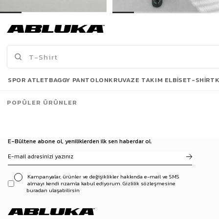
Erkek Boyfriend Zincirli Kumaş Pantolon Açık Gri
Erkek Pileli Kumaş Pantolon Lacivert
399,90 TL
549,90 TL
999,90 TL
999,90 TL
Son Bakılanlar
SPOR ATLET
BAGGY PANTOLON
KRUVAZE TAKIM ELBISE
T-SHIRT
POPÜLER ÜRÜNLER
E-Bültene abone ol, yeniliklerden ilk sen haberdar ol.
Kampanyalar, ürünler ve değişiklikler hakkında e-mail ve SMS
almayı kendi rızamla kabul ediyorum. Gizlilik sözleşmesine
buradan ulaşabilirsin