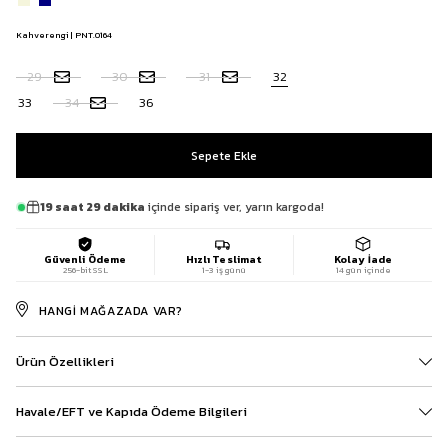
Kahverengi | PNT.0164
29
30
31
32
33
34
36
19 saat 29 dakika
içinde sipariş ver, yarın kargoda!
Güvenli Ödeme
Hızlı Teslimat
Kolay İade
256-bit SSL
1-3 iş günü
14 gün içinde
HANGI MAĞAZADA VAR?
Ürün Özellikleri
Havale/EFT ve Kapıda Ödeme Bilgileri