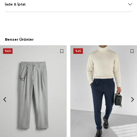
İade & İptal
Benzer Ürünler
%60
%45