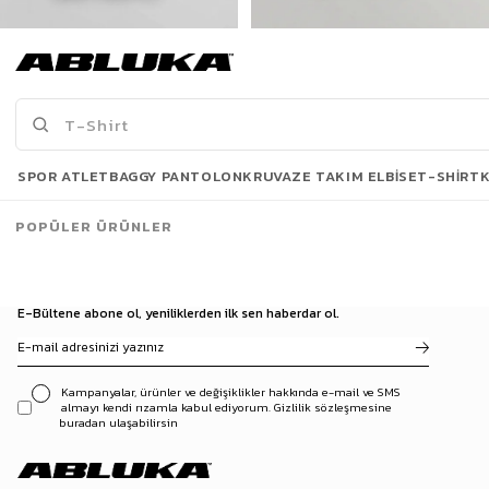
Erkek New York Baskılı Oversize T-Shirt Siyah
Erkek Baskılı Oversize T-Shirt Siyah
175,00 TL
175,00 TL
519,90 TL
449,90 TL
Son Bakılanlar
SPOR ATLET
BAGGY PANTOLON
KRUVAZE TAKIM ELBISE
T-SHIRT
POPÜLER ÜRÜNLER
E-Bültene abone ol, yeniliklerden ilk sen haberdar ol.
Kampanyalar, ürünler ve değişiklikler hakkında e-mail ve SMS
almayı kendi rızamla kabul ediyorum. Gizlilik sözleşmesine
buradan ulaşabilirsin