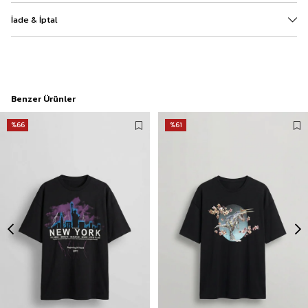
İade & İptal
Benzer Ürünler
%66
%61