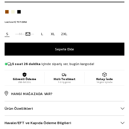
Lacivert | TST.0352
S
M
L
XL
2XL
5 saat 26 dakika
içinde sipariş ver, bugün kargoda!
Güvenli Ödeme
Hızlı Teslimat
Kolay İade
256-bit SSL
1-3 iş günü
14 gün içinde
HANGI MAĞAZADA VAR?
Ürün Özellikleri
Havale/EFT ve Kapıda Ödeme Bilgileri