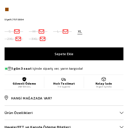
Siyah | TST.0334
S
M
L
XL
2XL
3XL
1 gün 3 saat
içinde sipariş ver, yarın kargoda!
Güvenli Ödeme
Hızlı Teslimat
Kolay İade
256-bit SSL
1-3 iş günü
14 gün içinde
HANGI MAĞAZADA VAR?
Ürün Özellikleri
Havale/EFT ve Kapıda Ödeme Bilgileri