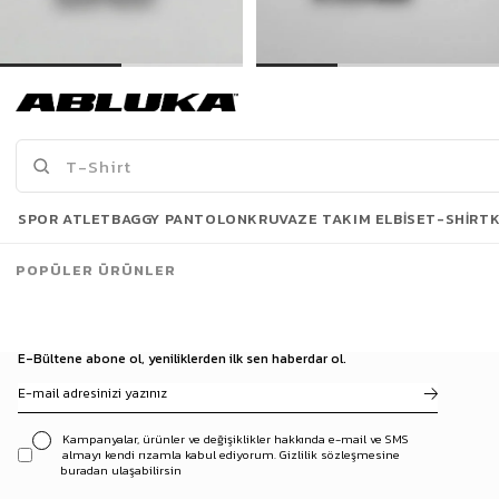
Erkek Fermuarlı Polo Yaka T-Shirt Lacivert
Erkek Oversize Polo Yaka Basic Fitilli T-Shirt Siyah
449,90 TL
299,00 TL
649,90 TL
499,90 TL
Son Bakılanlar
SPOR ATLET
BAGGY PANTOLON
KRUVAZE TAKIM ELBISE
T-SHIRT
POPÜLER ÜRÜNLER
E-Bültene abone ol, yeniliklerden ilk sen haberdar ol.
Kampanyalar, ürünler ve değişiklikler hakkında e-mail ve SMS
almayı kendi rızamla kabul ediyorum. Gizlilik sözleşmesine
buradan ulaşabilirsin