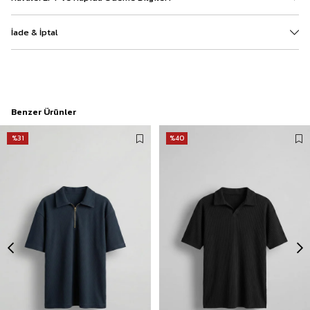
İade & İptal
Benzer Ürünler
%31
%40