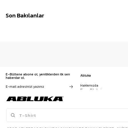
Son Bakılanlar
E-Bültene abone ol, yeniliklerden ilk sen
Abluka
haberdar ol.
Hakkımızda
Firma Bilgileri
Franchise Başvuru
Kampanyalar, ürünler ve
Kariyer
değişiklikler hakkında e-mail ve
İş Birliği
SMS almayı kendi rızamla kabul
Sözleşmeler
ediyorum. Gizlilik sözleşmesine
Blog
buradan ulaşabilirsin