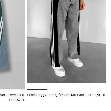
Erkek Baggy Fit Şerit Detaylı Duo Jean Yeşil
Erkek Baggy Jean Çift Yüzlü Kot Pantolon Gri
E
1.099,90 TL
1.099,90 TL
699,00 TL