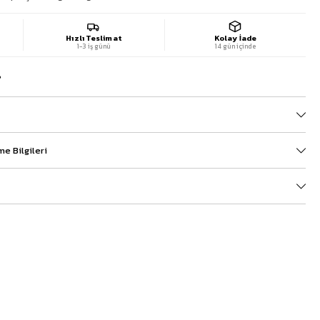
Hızlı Teslimat
Kolay İade
1-3 iş günü
14 gün içinde
?
e Bilgileri