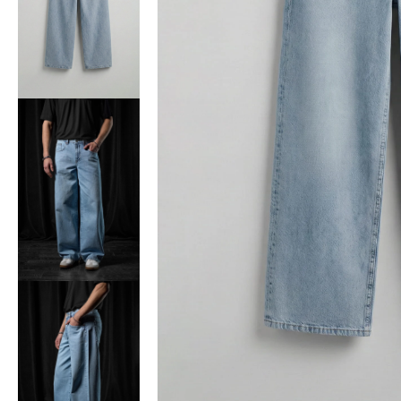
Bisiklet Yaka T-Shirt
Pamuklu T-Shirt
Spor Atleti
Sweatshirt
Hoodie / Kapüşonlu
Hırka
Kazak