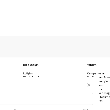
Bize Ulaşın
Yardım
İletişim
Kampanyalar
WhatsApp Destek
Sık Sorulan Soru
Mağazalar
Nasıl Alışveriş Yap
Ödeme Yöntemleri
Giysi Bakımı
Banka Hesap Bilgileri
İptal & İade
Havale/EFT ve Kapıda Ödeme
Kolay İade & Değ
Uygulamamızı İndirin
Kargo ve Teslima
Site Haritası