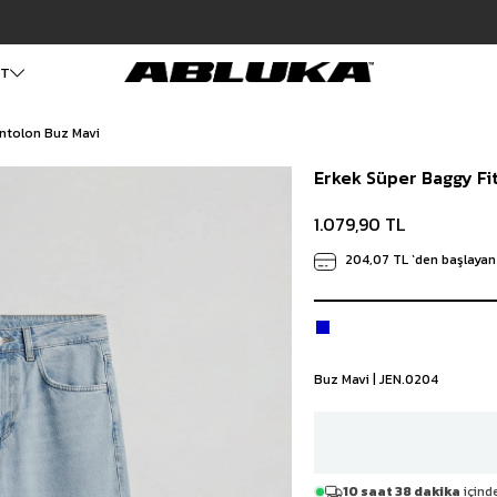
Hızlı Teslimat | 3000₺ Üzeri Ücretsiz Kargo
1.079,90 TL
ET
antolon Buz Mavi
ALT GİYİM
Cüzdan
DIŞ GİYİM
Erkek Süper Baggy Fi
Pantolon
Ceket
Kartlık
Baggy Pantolon
Kaban
Çanta
1.079,90 TL
Kumaş Pantolon
Mont
Pileli Pantolon
Trençkot
204,07 TL
`den başlayan 
Keten Pantolon
İÇ GİYİM
Jean
Atlet
Baggy Jean
Boxer
Boyfriend Jean
Çorap
Slim Fit Jean
Buz Mavi | JEN.0204
Distressed Jean
Regular Fit Jean
Eşofman
Şort
10 saat 38 dakika
içinde
Deniz Şortu