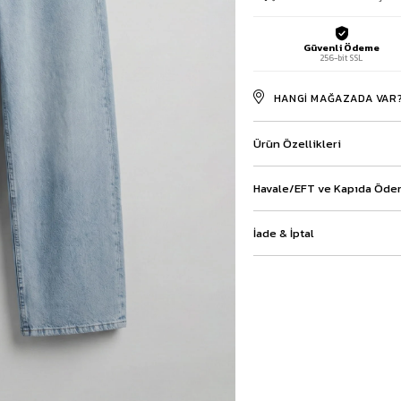
Baggy Şort
Keten Şort
Güvenli Ödeme
Kargo Şort
256-bit SSL
İKİLİ TAKIM
Gömlek Pantolon Takım
HANGI MAĞAZADA VAR
Ceket Pantolon Takım
Eşofman Takımı
Ürün Özellikleri
Havale/EFT ve Kapıda Ödem
İade & İptal