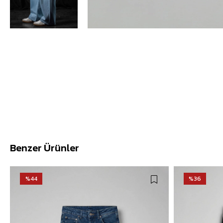
Benzer Ürünler
%44
%36