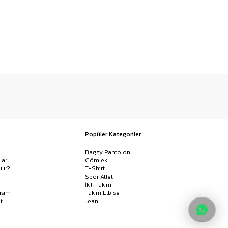
Popüler Kategoriler
Baggy Pantolon
lar
Gömlek
ılır?
T-Shirt
Spor Atlet
İkili Takım
işim
Takım Elbise
t
Jean