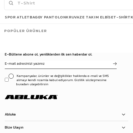
Son Bakılanlar
SPOR ATLET
BAGGY PANTOLON
KRUVAZE TAKIM ELBISE
T-SHIRT
POPÜLER ÜRÜNLER
E-Bültene abone ol, yeniliklerden ilk sen haberdar ol.
Kampanyalar, ürünler ve değişiklikler hakkında e-mail ve SMS
almayı kendi rızamla kabul ediyorum. Gizlilik sözleşmesine
buradan ulaşabilirsin
Abluka
Bize Ulaşın