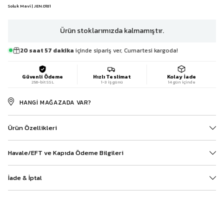
Soluk Mavi | JEN.0181
Ürün stoklarımızda kalmamıştır.
20 saat 57 dakika
içinde sipariş ver, Cumartesi kargoda!
Güvenli Ödeme
Hızlı Teslimat
Kolay İade
256-bit SSL
1-3 iş günü
14 gün içinde
HANGI MAĞAZADA VAR?
Ürün Özellikleri
Havale/EFT ve Kapıda Ödeme Bilgileri
İade & İptal