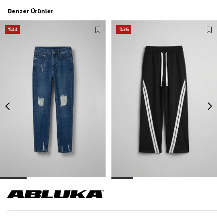
Benzer Ürünler
%44
%36
Erkek Boyfriend Kalıp Yıpratılmış Jean Pantolon Koyu Mavi
Erkek Baggy Fit Şerit Detaylı Duo Jean Siyah
499,00 TL
699,00 TL
889,90 TL
1.099,90 TL