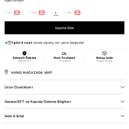
Siyah | TST.0227
S
M
L
XL
1 gün 4 saat
içinde sipariş ver, yarın kargoda!
Güvenli Ödeme
Hızlı Teslimat
Kolay İade
256-bit SSL
1-3 iş günü
14 gün içinde
HANGI MAĞAZADA VAR?
Ürün Özellikleri
Havale/EFT ve Kapıda Ödeme Bilgileri
İade & İptal