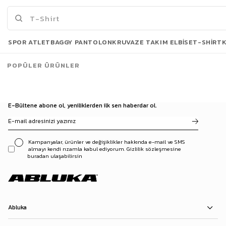
İNDİRİM
Son Bakılanlar
SPOR ATLET
BAGGY PANTOLON
KRUVAZE TAKIM ELBISE
T-SHIRT
POPÜLER ÜRÜNLER
E-Bültene abone ol, yeniliklerden ilk sen haberdar ol.
Kampanyalar, ürünler ve değişiklikler hakkında e-mail ve SMS
almayı kendi rızamla kabul ediyorum. Gizlilik sözleşmesine
buradan ulaşabilirsin
Abluka