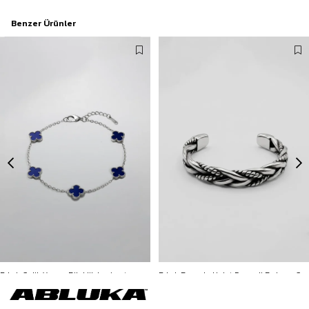
Benzer Ürünler
Erkek Çelik Yonca Bileklik Lacivert
Erkek Burgulu Halat Desenli Bohem Çelik Bileklik Gümüş
229,90 TL
799,90 TL
3500 TL ve üzeri %5 | 5000 TL ve üzeri %10