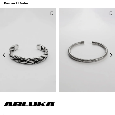
Benzer Ürünler
Erkek Burgulu Halat Desenli Bohem Çelik Bileklik Gümüş
Erkek Spiral Dokulu Kapamasız Çelik Bileklik Gümüş
799,90 TL
299,90 TL
3500 TL ve üzeri %5 | 5000 TL ve üzeri %10
3500 TL ve üzeri %5 | 5000 TL ve üzeri %10
İNDİRİM
İNDİRİM