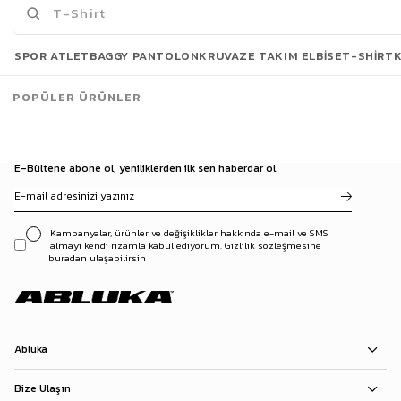
Son Bakılanlar
SPOR ATLET
BAGGY PANTOLON
KRUVAZE TAKIM ELBISE
T-SHIRT
POPÜLER ÜRÜNLER
E-Bültene abone ol, yeniliklerden ilk sen haberdar ol.
Kampanyalar, ürünler ve değişiklikler hakkında e-mail ve SMS
almayı kendi rızamla kabul ediyorum. Gizlilik sözleşmesine
buradan ulaşabilirsin
Abluka
Bize Ulaşın