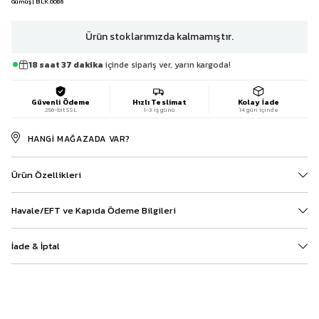
Gümüş | BLK.0086
Ürün stoklarımızda kalmamıştır.
18 saat 37 dakika
içinde sipariş ver, yarın kargoda!
Güvenli Ödeme
Hızlı Teslimat
Kolay İade
256-bit SSL
1-3 iş günü
14 gün içinde
HANGI MAĞAZADA VAR?
Ürün Özellikleri
Havale/EFT ve Kapıda Ödeme Bilgileri
İade & İptal