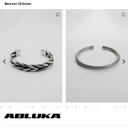
Benzer Ürünler
Erkek Burgulu Halat Desenli Bohem Çelik Bileklik Gümüş
Erkek Spiral Dokulu Kapamasız Çelik Bileklik Gümüş
799,90 TL
299,90 TL
3500 TL ve üzeri %5 | 5000 TL ve üzeri %10
3500 TL ve üzeri %5 | 5000 TL ve üzeri %10
İNDİRİM
İNDİRİM