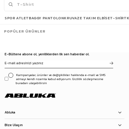
Son Bakılanlar
SPOR ATLET
BAGGY PANTOLON
KRUVAZE TAKIM ELBISE
T-SHIRT
POPÜLER ÜRÜNLER
E-Bültene abone ol, yeniliklerden ilk sen haberdar ol.
Kampanyalar, ürünler ve değişiklikler hakkında e-mail ve SMS
almayı kendi rızamla kabul ediyorum. Gizlilik sözleşmesine
buradan ulaşabilirsin
Abluka
Bize Ulaşın