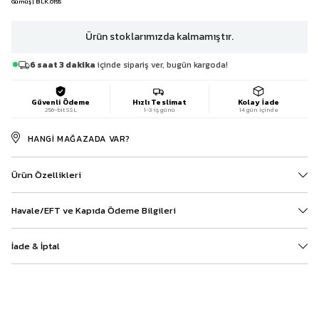
Gümüş | BLK.0155
Ürün stoklarımızda kalmamıştır.
6 saat 3 dakika
içinde sipariş ver, bugün kargoda!
Güvenli Ödeme
Hızlı Teslimat
Kolay İade
256-bit SSL
1-3 iş günü
14 gün içinde
HANGI MAĞAZADA VAR?
Ürün Özellikleri
Havale/EFT ve Kapıda Ödeme Bilgileri
İade & İptal