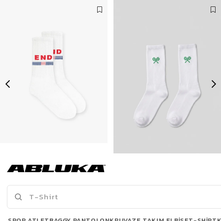
Erkek Çizgili Desenli Uzun Kolej Tenis Çorap Kırmızı Mavi
Unisex Desen Baskılı Uzun Kolej Tenis Çorap Yeşil
69,90 TL
69,90 TL
Son Bakılanlar
SPOR ATLET
BAGGY PANTOLON
KRUVAZE TAKIM ELBISE
T-SHIRT