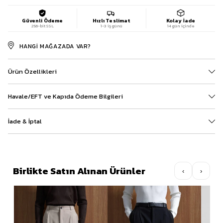
Güvenli Ödeme
Hızlı Teslimat
Kolay İade
256-bit SSL
1-3 iş günü
14 gün içinde
HANGI MAĞAZADA VAR?
Ürün Özellikleri
Havale/EFT ve Kapıda Ödeme Bilgileri
İade & İptal
Birlikte Satın Alınan Ürünler
‹
›