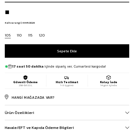
Kahverengi | KMR.0026
105
110
115
120
17 saat 50 dakika
içinde sipariş ver, Cumartesi kargoda!
Güvenli Ödeme
Hızlı Teslimat
Kolay İade
256-bit SSL
1-3 iş günü
14 gün içinde
HANGI MAĞAZADA VAR?
Ürün Özellikleri
Havale/EFT ve Kapıda Ödeme Bilgileri