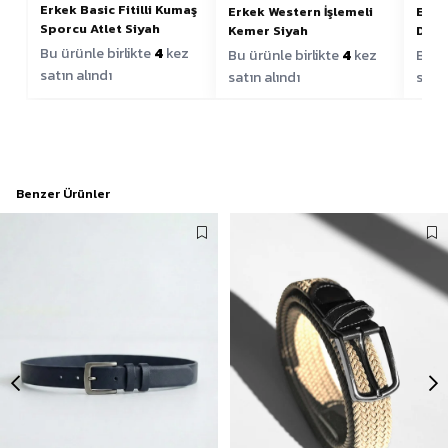
Erkek Basic Fitilli Kumaş
Erkek Western İşlemeli
Erke
Sporcu Atlet Siyah
Kemer Siyah
Deta
Bu ürünle birlikte
4
kez
Bu ürünle birlikte
4
kez
Bu ür
satın alındı
satın alındı
satın
Benzer Ürünler