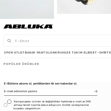
Erkek Klasik 4 Cm Kemer Lacivert
Erkek Smart Casual Örgü Metal Tokalı Kemer Bej
369,90 TL
499,90 TL
Son Bakılanlar
SPOR ATLET
BAGGY PANTOLON
KRUVAZE TAKIM ELBISE
T-SHIRT
POPÜLER ÜRÜNLER
E-Bültene abone ol, yeniliklerden ilk sen haberdar ol.
Kampanyalar, ürünler ve değişiklikler hakkında e-mail ve SMS
almayı kendi rızamla kabul ediyorum. Gizlilik sözleşmesine
buradan ulaşabilirsin