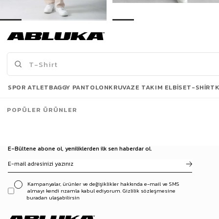
Erkek Regular Fit Beli Lastikli Rahat Eşofman Bej
Erkek Regular Fit Beli Lastikli Rahat Eşofman Yeşil
499,00 TL
499,00 TL
869,90 TL
869,90 TL
Son Bakılanlar
SPOR ATLET
BAGGY PANTOLON
KRUVAZE TAKIM ELBISE
T-SHIRT
POPÜLER ÜRÜNLER
E-Bültene abone ol, yeniliklerden ilk sen haberdar ol.
Kampanyalar, ürünler ve değişiklikler hakkında e-mail ve SMS
almayı kendi rızamla kabul ediyorum. Gizlilik sözleşmesine
buradan ulaşabilirsin