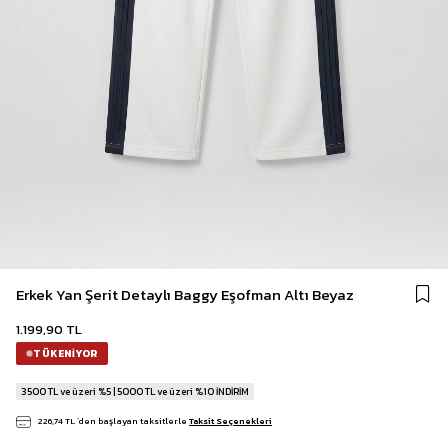
Erkek Yan Şerit Detaylı Baggy Eşofman Altı Beyaz
1.199,90 TL
TÜKENIYOR
3500 TL ve üzeri %5 | 5000 TL ve üzeri %10 İNDİRİM
226,74 TL
`den başlayan taksitlerle
Taksit Seçenekleri