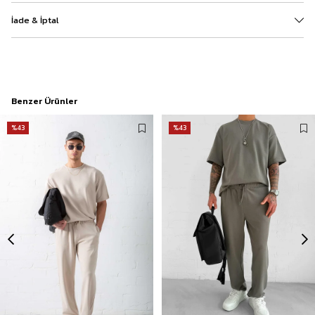
İade & İptal
Benzer Ürünler
%43
%43