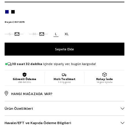
Beyaz | ESF.0076
S
M
L
XL
10 saat 32 dakika
içinde sipariş ver, bugün kargoda!
Güvenli Ödeme
Hızlı Teslimat
Kolay İade
256-bit SSL
1-3 iş günü
14 gün içinde
HANGI MAĞAZADA VAR?
Ürün Özellikleri
Havale/EFT ve Kapıda Ödeme Bilgileri