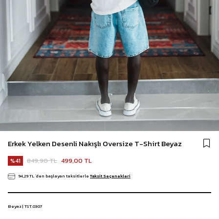
Erkek Yelken Desenli Nakışlı Oversize T-Shirt Beyaz
849,90 TL
499,00 TL
41
94,29 TL
`den başlayan taksitlerle
Taksit Seçenekleri
Beyaz | TST.0307