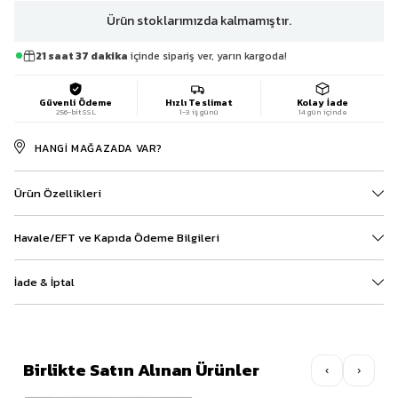
Ürün stoklarımızda kalmamıştır.
21 saat 37 dakika
içinde sipariş ver, yarın kargoda!
Güvenli Ödeme
Hızlı Teslimat
Kolay İade
256-bit SSL
1-3 iş günü
14 gün içinde
HANGI MAĞAZADA VAR?
Ürün Özellikleri
Havale/EFT ve Kapıda Ödeme Bilgileri
İade & İptal
Birlikte Satın Alınan Ürünler
‹
›