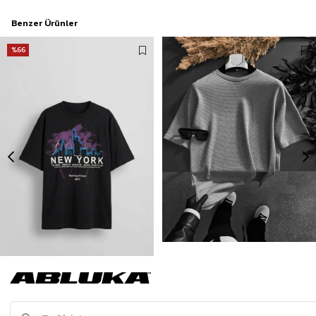
Benzer Ürünler
%66
Erkek New York Baskılı Oversize T-Shirt Siyah
Erkek Long Fit Dokulu Basic T-Shirt Gri
175,00 TL
499,90 TL
519,90 TL