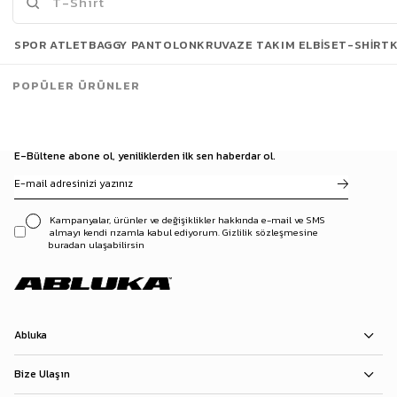
Son Bakılanlar
SPOR ATLET
BAGGY PANTOLON
KRUVAZE TAKIM ELBISE
T-SHIRT
POPÜLER ÜRÜNLER
E-Bültene abone ol, yeniliklerden ilk sen haberdar ol.
Kampanyalar, ürünler ve değişiklikler hakkında e-mail ve SMS
almayı kendi rızamla kabul ediyorum. Gizlilik sözleşmesine
buradan ulaşabilirsin
Abluka
Bize Ulaşın