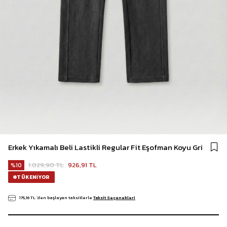
Erkek Yıkamalı Beli Lastikli Regular Fit Eşofman Koyu Gri
1.029,90 TL
926,91 TL
10
TÜKENIYOR
175,16 TL
`den başlayan taksitlerle
Taksit Seçenekleri