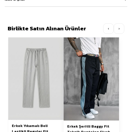
Birlikte Satın Alınan Ürünler
‹
›
Erkek Yıkamalı Beli
Erkek Şeritli Baggy Fit
Lastikli Regular Fit
Teknik Pantolon Siyah