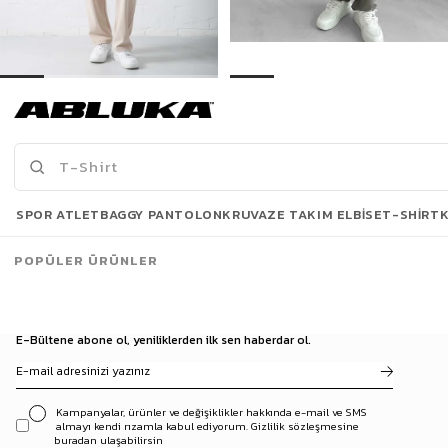
Erkek Regular Fit Beli Lastikli Rahat Eşofman Bej
Erkek Regular Fit Beli Lastikli Rahat Eşofman Yeşil
499,00 TL
499,00 TL
869,90 TL
869,90 TL
Son Bakılanlar
SPOR ATLET
BAGGY PANTOLON
KRUVAZE TAKIM ELBISE
T-SHIRT
POPÜLER ÜRÜNLER
E-Bültene abone ol, yeniliklerden ilk sen haberdar ol.
Kampanyalar, ürünler ve değişiklikler hakkında e-mail ve SMS
almayı kendi rızamla kabul ediyorum. Gizlilik sözleşmesine
buradan ulaşabilirsin