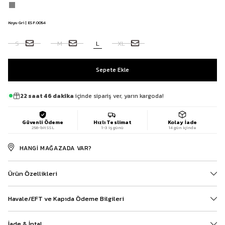
Koyu Gri | ESF.0054
S
M
L
XL
22 saat 46 dakika
içinde sipariş ver, yarın kargoda!
Güvenli Ödeme
Hızlı Teslimat
Kolay İade
256-bit SSL
1-3 iş günü
14 gün içinde
HANGI MAĞAZADA VAR?
Ürün Özellikleri
Havale/EFT ve Kapıda Ödeme Bilgileri
İade & İptal