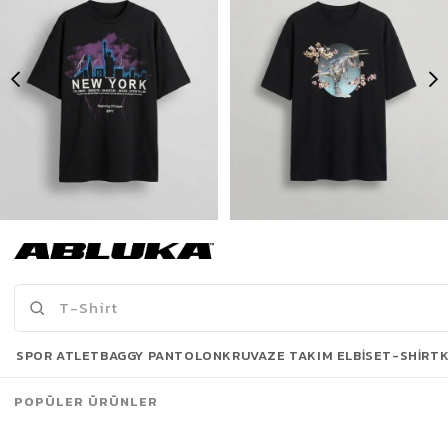
Erkek New York Baskılı Oversize T-Shirt Siyah
Erkek Baskılı Oversize T-Shirt Siyah
175,00 TL
175,00 TL
519,90 TL
449,90 TL
Son Bakılanlar
SPOR ATLET
BAGGY PANTOLON
KRUVAZE TAKIM ELBISE
T-SHIRT
POPÜLER ÜRÜNLER