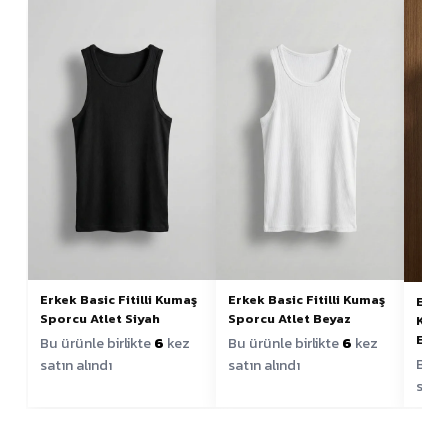
Erkek Basic Fitilli Kumaş
Erkek Basic Fitilli Kumaş
Erke
Sporcu Atlet Siyah
Sporcu Atlet Beyaz
Kalı
Elbi
Bu ürünle birlikte
6
kez
Bu ürünle birlikte
6
kez
Bu ür
satın alındı
satın alındı
satın