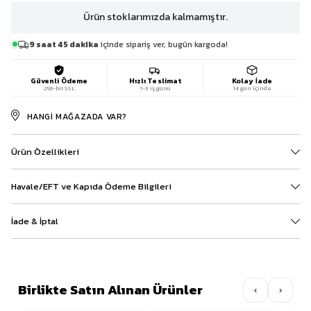
Ürün stoklarımızda kalmamıştır.
9 saat 45 dakika
içinde sipariş ver, bugün kargoda!
Güvenli Ödeme
Hızlı Teslimat
Kolay İade
256-bit SSL
1-3 iş günü
14 gün içinde
HANGI MAĞAZADA VAR?
Ürün Özellikleri
Havale/EFT ve Kapıda Ödeme Bilgileri
İade & İptal
Birlikte Satın Alınan Ürünler
‹
›