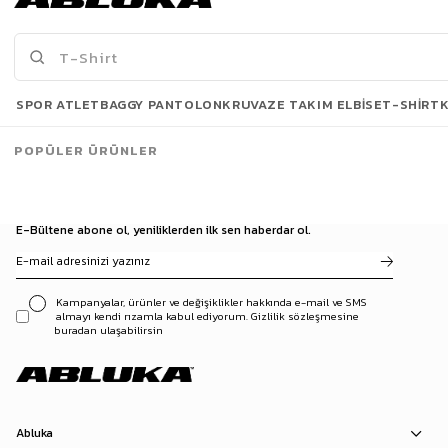
3500 TL ve üzeri %5 | 5000 TL ve üzeri %10
İNDİRİM
Son Bakılanlar
SPOR ATLET
BAGGY PANTOLON
KRUVAZE TAKIM ELBISE
T-SHIRT
POPÜLER ÜRÜNLER
E-Bültene abone ol, yeniliklerden ilk sen haberdar ol.
Kampanyalar, ürünler ve değişiklikler hakkında e-mail ve SMS
almayı kendi rızamla kabul ediyorum. Gizlilik sözleşmesine
buradan ulaşabilirsin
Abluka