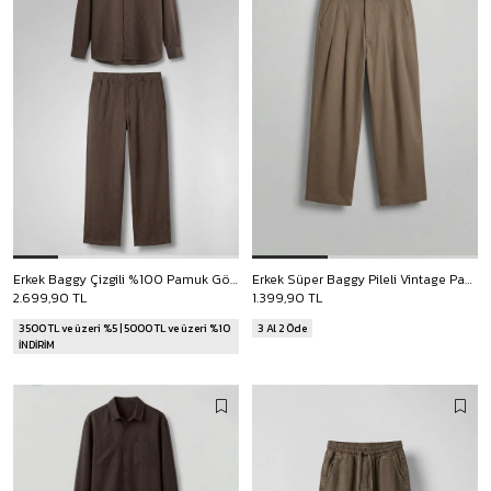
Erkek Baggy Çizgili %100 Pamuk Gömlek Pantolon İkili Takım Kahverengi
Erkek Süper Baggy Pileli Vintage Pantolon Kahverengi
2.699,90 TL
1.399,90 TL
3500 TL ve üzeri %5 | 5000 TL ve üzeri %10
3 Al 2 Öde
İNDİRİM