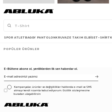
Erkek Baggy Fit Beli Lastikli Rahat Pantolon Kahverengi
Erkek Baggy Fit Kumaş Pantolon Kahve
1.049,90 TL
1.299,90 TL
SPOR ATLET
BAGGY PANTOLON
KRUVAZE TAKIM ELBISE
T-SHIRT
PANTOLON MODELLERI
SIYAH PANTOLON
BAGGY PANTOLON
LACIVERT PANTOLON
POPÜLER ÜRÜNLER
E-Bültene abone ol, yeniliklerden ilk sen haberdar ol.
Kampanyalar, ürünler ve değişiklikler hakkında e-mail ve SMS
almayı kendi rızamla kabul ediyorum. Gizlilik sözleşmesine
buradan ulaşabilirsin