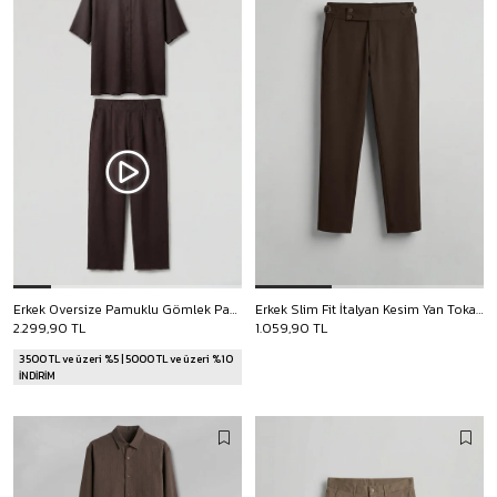
Erkek Oversize Pamuklu Gömlek Pantolon İkili Takım Kahverengi
Erkek Slim Fit İtalyan Kesim Yan Tokalı Çift Düğmeli Pantolon Kahverengi
2.299,90 TL
1.059,90 TL
3500 TL ve üzeri %5 | 5000 TL ve üzeri %10
İNDİRİM