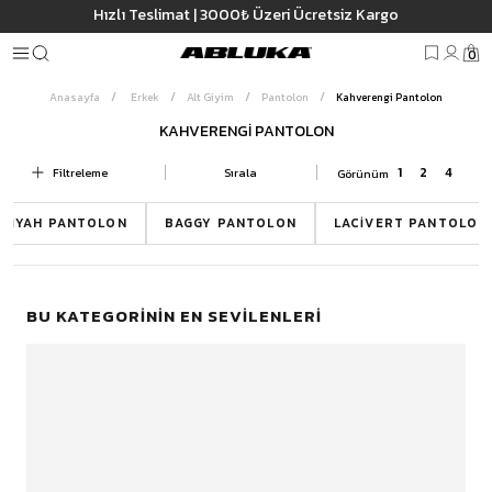
Hızlı Teslimat | 3000₺ Üzeri Ücretsiz Kargo
0
Anasayfa
Erkek
Alt Giyim
Pantolon
Kahverengi Pantolon
KAHVERENGI PANTOLON
Filtreleme
Sırala
PANTOLON MODELLERI
SIYAH PANTOLON
BAGGY PANTOLON
LACIVERT PANTOLON
BU KATEGORININ EN SEVILENLERI