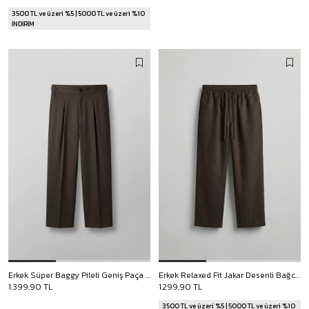
3500 TL ve üzeri %5 | 5000 TL ve üzeri %10
İNDİRİM
Erkek Süper Baggy Pileli Geniş Paça Gabardin Pantolon Koyu Kahve
Erkek Relaxed Fit Jakar Desenli Bağcıklı Pantolon Kahverengi
1.399,90 TL
1.299,90 TL
3500 TL ve üzeri %5 | 5000 TL ve üzeri %10