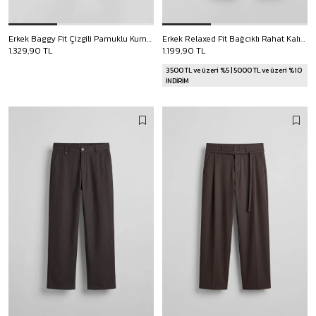
Erkek Baggy Fit Çizgili Pamuklu Kumaş Pantolon Kahverengi
Erkek Relaxed Fit Bağcıklı Rahat Kalıp Pantolon Koyu Kahve
1.329,90 TL
1.199,90 TL
3500 TL ve üzeri %5 | 5000 TL ve üzeri %10
İNDİRİM