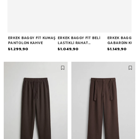
ERKEK BAGGY FIT KUMAŞ
ERKEK BAGGY FIT BELI
ERKEK BAGGY FI
PANTOLON KAHVE
LASTIKLI RAHAT
GABARDIN KUM
PANTOLON KAHVERENGI
PANTOLON KAHV
₺1.299,90
₺1.049,90
₺1.149,90