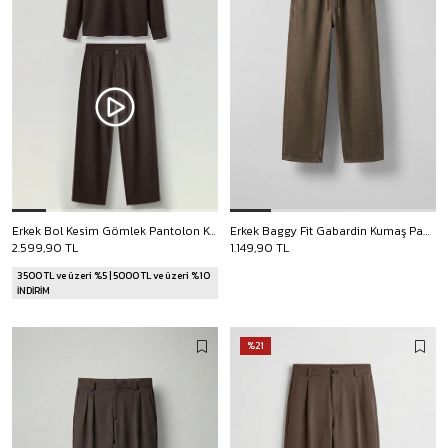
Erkek Bol Kesim Gömlek Pantolon Keten İkili Takım Kahverengi
Erkek Baggy Fit Gabardin Kumaş Pantolon Kahverengi
2.599,90 TL
1.149,90 TL
3500 TL ve üzeri %5 | 5000 TL ve üzeri %10
İNDİRİM
%21