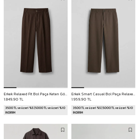
Erkek Relaxed Fit Bol Paça Keten Görünümlü Pileli Pantolon Kahverengi
Erkek Smart Casual Bol Paça Relaxed Fit Pantolon Kahverengi
1.849,90 TL
1.959,90 TL
3500 TL ve üzeri %5 | 5000 TL ve üzeri %10
3500 TL ve üzeri %5 | 5000 TL ve üzeri %10
İNDİRİM
İNDİRİM