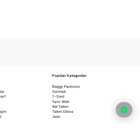
Popüler Kategoriler
Baggy Pantolon
lar
Gömlek
ılır?
T-Shirt
Spor Atlet
İkili Takım
işim
Takım Elbise
t
Jean