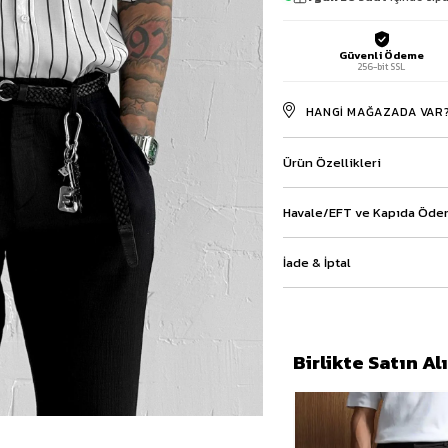
Baggy Şort
Keten Şort
Güvenli Ödeme
Kargo Şort
256-bit SSL
İKİLİ TAKIM
Gömlek Pantolon Takım
HANGI MAĞAZADA VAR
Ceket Pantolon Takım
Eşofman Takımı
Ürün Özellikleri
Havale/EFT ve Kapıda Ödem
İade & İptal
Birlikte Satın A