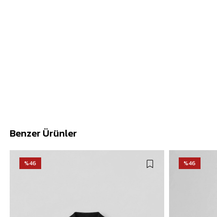
Benzer Ürünler
%46
%46