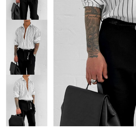
Bisiklet Yaka T-Shirt
Pamuklu T-Shirt
Spor Atleti
Sweatshirt
Hoodie / Kapüşonlu
Hırka
Kazak