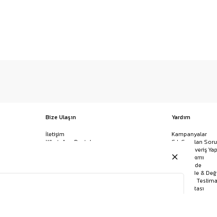
Bize Ulaşın
Yardım
İletişim
Kampanyalar
WhatsApp Destek
Sık Sorulan Soru
Mağazalar
Nasıl Alışveriş Yap
Ödeme Yöntemleri
Giysi Bakımı
Banka Hesap Bilgileri
İptal & İade
Havale/EFT ve Kapıda Ödeme
Kolay İade & Değ
Uygulamamızı İndirin
Kargo ve Teslima
Site Haritası
KEMER
GÖMLEK
BANDANA
JEAN
ÇORAP
POLO YAKA TIŞÖRT