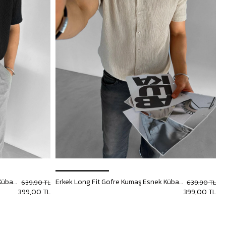
Erkek Long Fit Gofre Kumaş Esnek Küba Yaka Gömlek Siyah
Erkek Long Fit Gofre Kumaş Esnek Küba Yaka Gömlek Bej
639,90 TL
639,90 TL
399,00 TL
399,00 TL