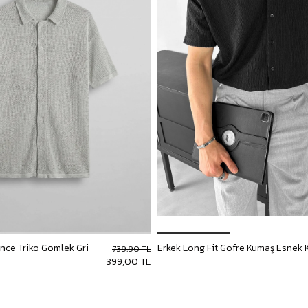
İnce Triko Gömlek Gri
739,90 TL
399,00 TL