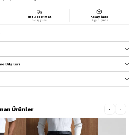
Hızlı Teslimat
Kolay İade
1-3 iş günü
14 gün içinde
?
e Bilgileri
lınan Ürünler
‹
›