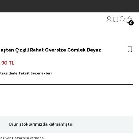
0
Bandana
aştan Çizgili Rahat Oversize Gömlek Beyaz
Plaj Havlu
Anahtarlık
,90 TL
taksitlerle
Taksit Seçenekleri
Ürün stoklarımızda kalmamıştır.
riş ver, Pazartesi kargoda!