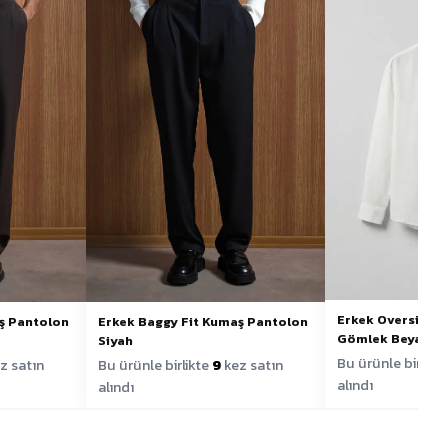
Erkek Oversize B
ş Pantolon
Erkek Baggy Fit Kumaş Pantolon
Gömlek Beyaz
Siyah
Bu ürünle birlikt
z satın
Bu ürünle birlikte
9
kez satın
alındı
alındı