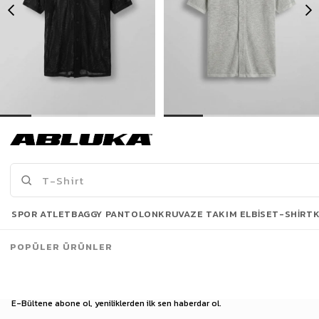
Erkek Oversize İnce Triko Gömlek Siyah
Erkek Oversize İnce Triko Gömlek Gri
399,00 TL
399,00 TL
739,90 TL
739,90 TL
Son Bakılanlar
SPOR ATLET
BAGGY PANTOLON
KRUVAZE TAKIM ELBISE
T-SHIRT
POPÜLER ÜRÜNLER
E-Bültene abone ol, yeniliklerden ilk sen haberdar ol.