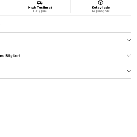
Hızlı Teslimat
Kolay İade
1-3 iş günü
14 gün içinde
?
e Bilgileri