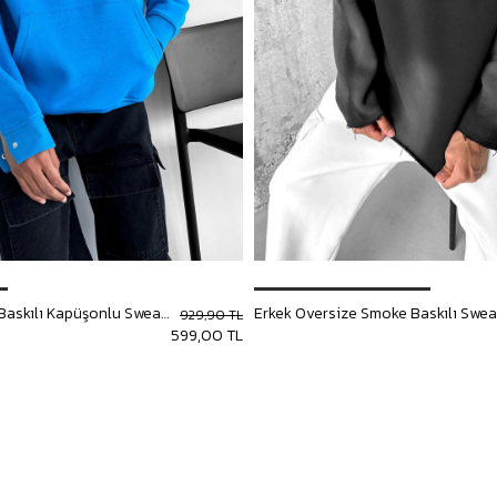
Erkek Oversize Baskılı Kapüşonlu Sweatshirt Mavi
929,90 TL
599,00 TL