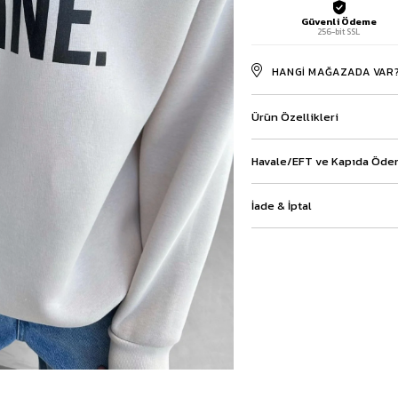
Baggy Şort
Güvenli Ödeme
256-bit SSL
Keten Şort
Kargo Şort
HANGI MAĞAZADA VAR
İKİLİ TAKIM
Gömlek Pantolon Takım
Ceket Pantolon Takım
Ürün Özellikleri
Eşofman Takımı
Havale/EFT ve Kapıda Ödem
İade & İptal