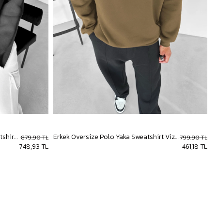
Erkek Oversize Smoke Baskılı Sweatshirt Siyah
Erkek Oversize Polo Yaka Sweatshirt Vizon
879,90 TL
799,90 TL
748,93 TL
461,18 TL