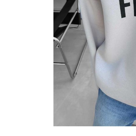
Bisiklet Yaka T-Shirt
Pamuklu T-Shirt
Spor Atleti
Sweatshirt
Hoodie / Kapüşonlu
Hırka
Kazak