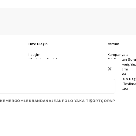
Bize Ulaşın
Yardım
İletişim
Kampanyalar
WhatsApp Destek
Sık Sorulan Soru
Mağazalar
Nasıl Alışveriş Yap
Ödeme Yöntemleri
Giysi Bakımı
Banka Hesap Bilgileri
İptal & İade
Havale/EFT ve Kapıda Ödeme
Kolay İade & Değ
Uygulamamızı İndirin
Kargo ve Teslima
Site Haritası
KEMER
GÖMLEK
BANDANA
JEAN
POLO YAKA TIŞÖRT
ÇORAP