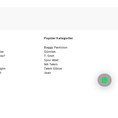
Popüler Kategoriler
Baggy Pantolon
lar
Gömlek
ılır?
T-Shirt
Spor Atlet
İkili Takım
işim
Takım Elbise
t
Jean