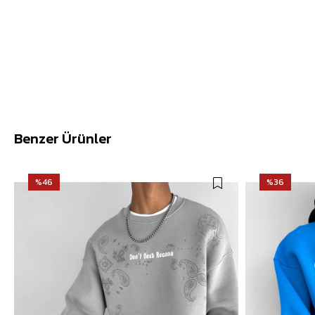
Benzer Ürünler
%46
%36