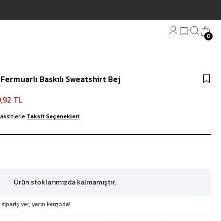
0
Bandana
Fermuarlı Baskılı Sweatshirt Bej
Plaj Havlu
Anahtarlık
,92 TL
aksitlerle
Taksit Seçenekleri
Ürün stoklarımızda kalmamıştır.
 sipariş ver, yarın kargoda!