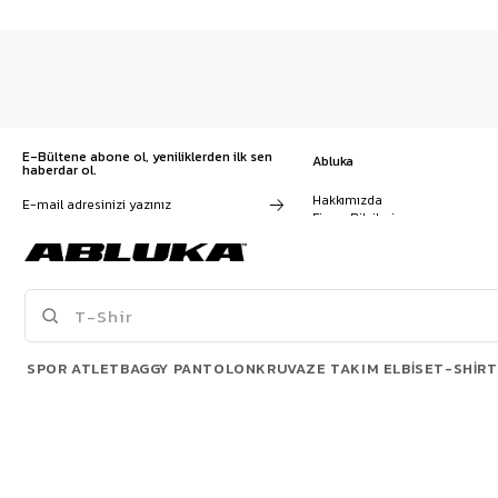
E-Bültene abone ol, yeniliklerden ilk sen
Abluka
haberdar ol.
Hakkımızda
Firma Bilgileri
Franchise Başvuru
Kampanyalar, ürünler ve
Kariyer
değişiklikler hakkında e-mail ve
İş Birliği
SMS almayı kendi rızamla kabul
Sözleşmeler
ediyorum. Gizlilik sözleşmesine
Blog
buradan ulaşabilirsin
SPOR ATLET
BAGGY PANTOLON
KRUVAZE TAKIM ELBISE
T-SHIRT
POPÜLER ÜRÜNLER
© 2026 Abluka. All rights reserved.