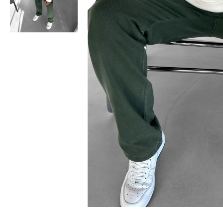
Bisiklet Yaka T-Shirt
Pamuklu T-Shirt
Spor Atleti
Sweatshirt
Hoodie / Kapüşonlu
Hırka
Kazak