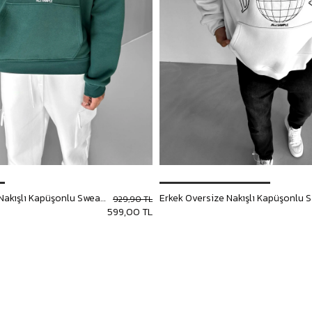
Erkek Oversize Nakışlı Kapüşonlu Sweatshirt Yeşil
929,90 TL
599,00 TL