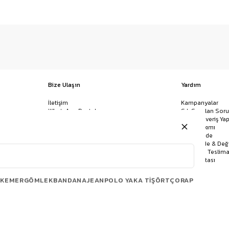
Bize Ulaşın
Yardım
İletişim
Kampanyalar
WhatsApp Destek
Sık Sorulan Soru
Mağazalar
Nasıl Alışveriş Yap
Ödeme Yöntemleri
Giysi Bakımı
Banka Hesap Bilgileri
İptal & İade
Havale/EFT ve Kapıda Ödeme
Kolay İade & Değ
Uygulamamızı İndirin
Kargo ve Teslima
Site Haritası
KEMER
GÖMLEK
BANDANA
JEAN
POLO YAKA TIŞÖRT
ÇORAP