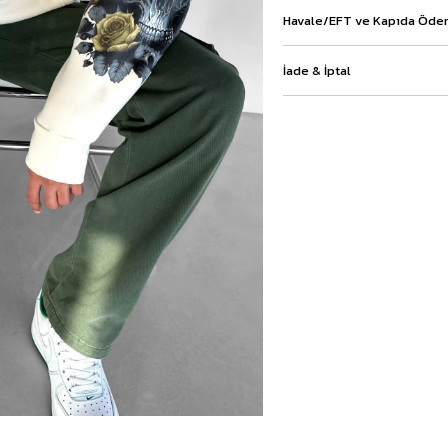
Baggy Şort
Havale/EFT ve Kapıda Ödem
Keten Şort
Kargo Şort
İade & İptal
İKİLİ TAKIM
Gömlek Pantolon Takım
Ceket Pantolon Takım
Eşofman Takımı