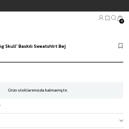
Hızlı Tesli
0
Bandana
g Skull' Baskılı Sweatshirt Bej
Plaj Havlu
Anahtarlık
Ürün stoklarımızda kalmamıştır.
?