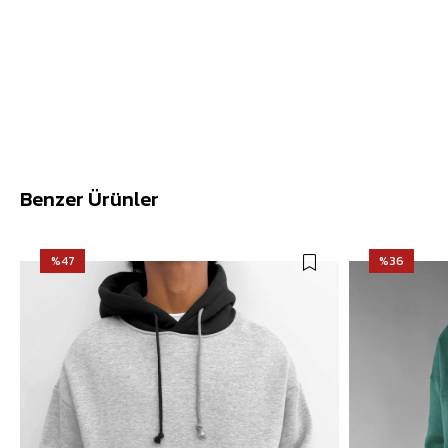
Benzer Ürünler
%47
%36