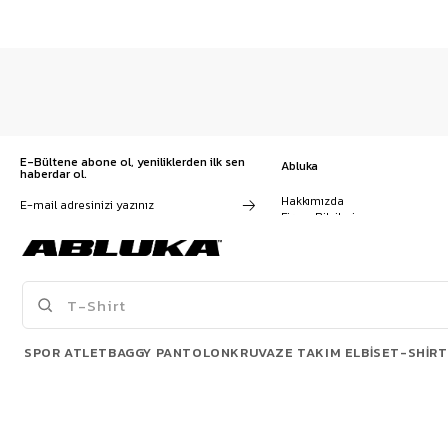
E-Bültene abone ol, yeniliklerden ilk sen
Abluka
haberdar ol.
Hakkımızda
Firma Bilgileri
Franchise Başvuru
Kampanyalar, ürünler ve
Kariyer
değişiklikler hakkında e-mail ve
İş Birliği
SMS almayı kendi rızamla kabul
Sözleşmeler
ediyorum. Gizlilik sözleşmesine
Blog
buradan ulaşabilirsin
SPOR ATLET
BAGGY PANTOLON
KRUVAZE TAKIM ELBISE
T-SHIRT
POPÜLER ÜRÜNLER
© 2026 Abluka. All rights reserved.