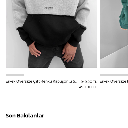
Erkek Oversize Çift Renkli Kapüşonlu Sweatshirt Gri
949,90 TL
499,90 TL
Son Bakılanlar