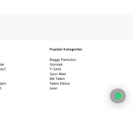
Popüler Kategoriler
Baggy Pantolon
lar
Gömlek
ılır?
T-Shirt
Spor Atlet
İkili Takım
işim
Takım Elbise
t
Jean