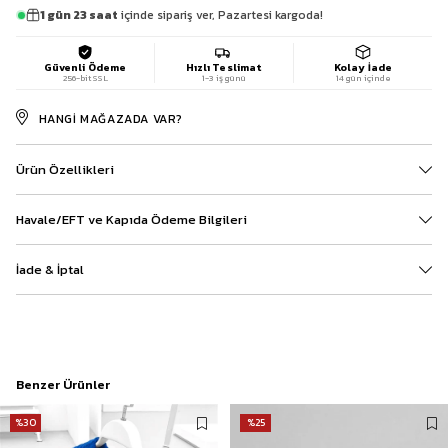
1 gün 23 saat
içinde sipariş ver, Pazartesi kargoda!
Güvenli Ödeme
Hızlı Teslimat
Kolay İade
256-bit SSL
1-3 iş günü
14 gün içinde
HANGI MAĞAZADA VAR?
Ürün Özellikleri
Havale/EFT ve Kapıda Ödeme Bilgileri
İade & İptal
Benzer Ürünler
%30
%25