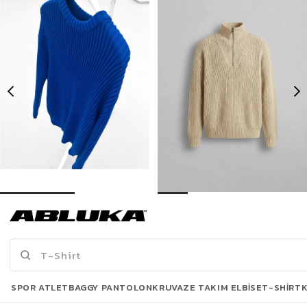
Erkek Extra Oversize Fitilli Örme Kazak Saks Mavi
Erkek Yarım Fermuarlı Örme Kazak Bej
503,93 TL
819,90 TL
719,90 TL
1.099,90 TL
3 Al 2 Öde
Son Bakılanlar
SPOR ATLET
BAGGY PANTOLON
KRUVAZE TAKIM ELBISE
T-SHIRT