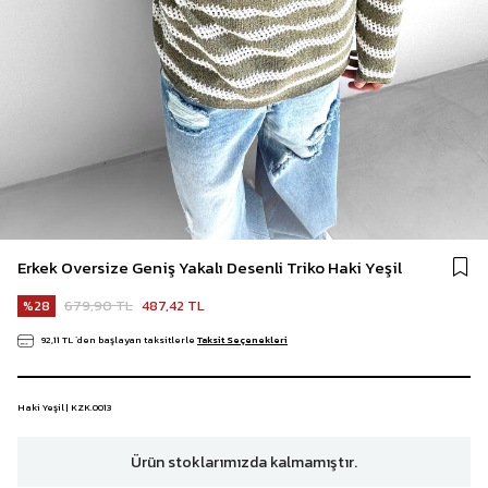
Erkek Oversize Geniş Yakalı Desenli Triko Haki Yeşil
679,90 TL
487,42 TL
28
92,11 TL
`den başlayan taksitlerle
Taksit Seçenekleri
Haki Yeşil | KZK.0013
Ürün stoklarımızda kalmamıştır.