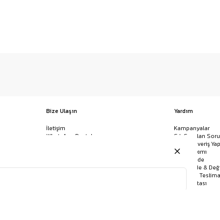
Bize Ulaşın
Yardım
İletişim
Kampanyalar
WhatsApp Destek
Sık Sorulan Soru
Mağazalar
Nasıl Alışveriş Yap
Ödeme Yöntemleri
Giysi Bakımı
Banka Hesap Bilgileri
İptal & İade
Havale/EFT ve Kapıda Ödeme
Kolay İade & Değ
Uygulamamızı İndirin
Kargo ve Teslima
Site Haritası
KEMER
GÖMLEK
BANDANA
JEAN
ÇORAP
POLO YAKA TIŞÖRT