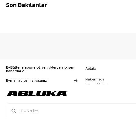
Son Bakılanlar
E-Bültene abone ol, yeniliklerden ilk sen
Abluka
haberdar ol.
Hakkımızda
Firma Bilgileri
Franchise Başvuru
Kampanyalar, ürünler ve
Kariyer
değişiklikler hakkında e-mail ve
İş Birliği
SMS almayı kendi rızamla kabul
Sözleşmeler
ediyorum. Gizlilik sözleşmesine
Blog
buradan ulaşabilirsin
SPOR ATLET
BAGGY PANTOLON
KRUVAZE TAKIM ELBISE
T-SHIRT