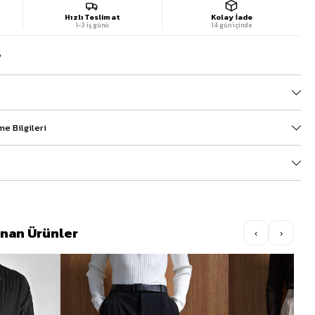
Hızlı Teslimat
Kolay İade
1-3 iş günü
14 gün içinde
?
e Bilgileri
lınan Ürünler
‹
›