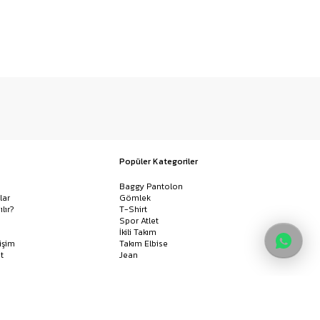
Popüler Kategoriler
Baggy Pantolon
lar
Gömlek
ılır?
T-Shirt
Spor Atlet
İkili Takım
işim
Takım Elbise
t
Jean