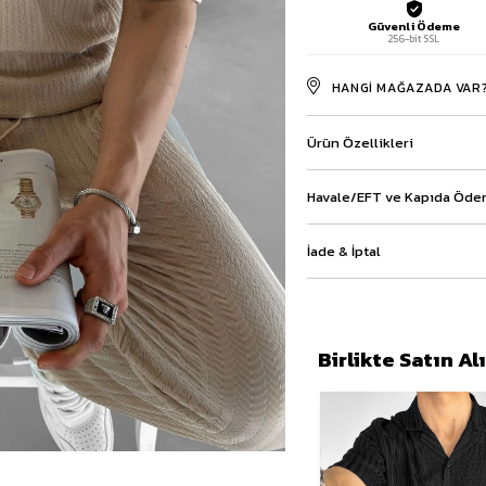
Baggy Şort
Güvenli Ödeme
256-bit SSL
Keten Şort
Kargo Şort
HANGI MAĞAZADA VAR
İKİLİ TAKIM
Gömlek Pantolon Takım
Ceket Pantolon Takım
Ürün Özellikleri
Eşofman Takımı
Havale/EFT ve Kapıda Ödem
İade & İptal
Birlikte Satın A