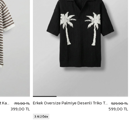
Erkek Triko Polo Yaka Çizgili T-Shirt Kahve
Erkek Oversize Palmiye Desenli Triko T-Shirt Siyah
719,90 TL
929,90 TL
399,00 TL
599,00 TL
3 Al 2 Öde