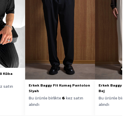
li Küba
Erkek Baggy Fit Kumaş Pantolon
Erkek Baggy Fit
z satın
Siyah
Bej
Bu ürünle birlikte
6
kez satın
Bu ürünle birlikt
alındı
alındı