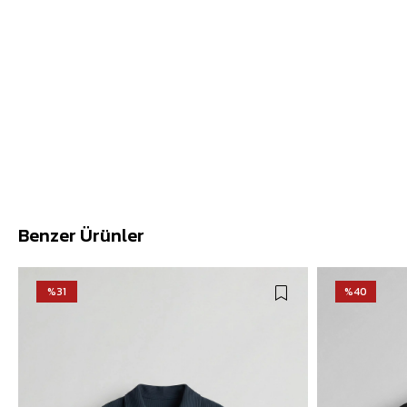
Benzer Ürünler
%31
%40