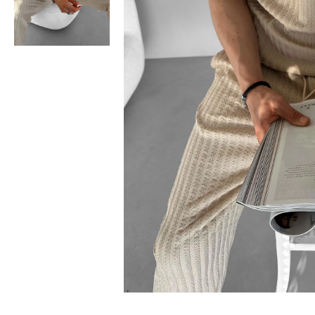
Bisiklet Yaka T-Shirt
Pamuklu T-Shirt
Spor Atleti
Sweatshirt
Hoodie / Kapüşonlu
Hırka
Kazak