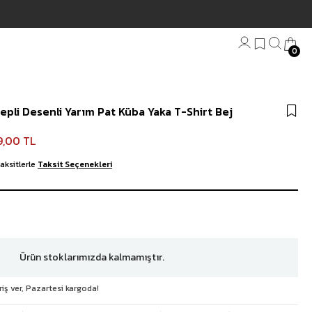
0
Bandana
pli Desenli Yarım Pat Küba Yaka T-Shirt Bej
Plaj Havlu
Anahtarlık
9,00 TL
aksitlerle
Taksit Seçenekleri
Ürün stoklarımızda kalmamıştır.
riş ver, Pazartesi kargoda!