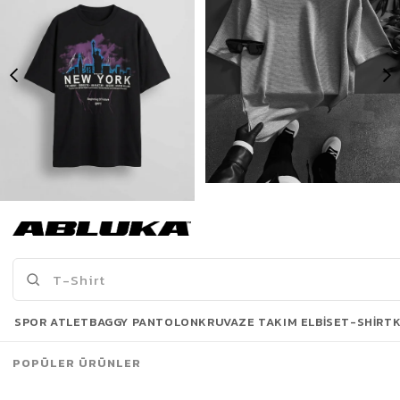
Erkek New York Baskılı Oversize T-Shirt Siyah
Erkek Long Fit Dokulu Basic T-Shirt Gri
175,00 TL
499,90 TL
519,90 TL
Son Bakılanlar
SPOR ATLET
BAGGY PANTOLON
KRUVAZE TAKIM ELBISE
T-SHIRT
POPÜLER ÜRÜNLER