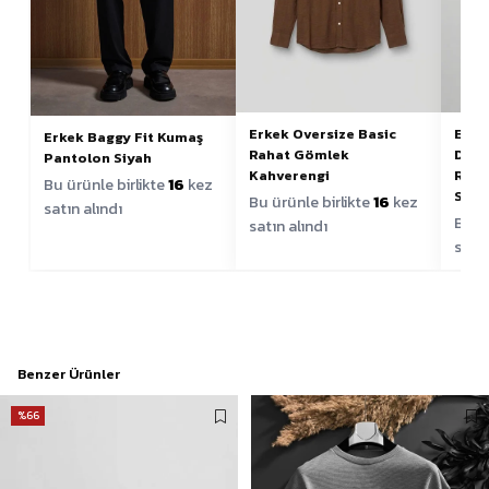
Erke
Erkek Oversize Basic
Erkek Baggy Fit Kumaş
Dese
Rahat Gömlek
Pantolon Siyah
Raha
Kahverengi
Bu ürünle birlikte
16
kez
Siya
Bu ürünle birlikte
16
kez
satın alındı
Bu ür
satın alındı
satın
Benzer Ürünler
%66