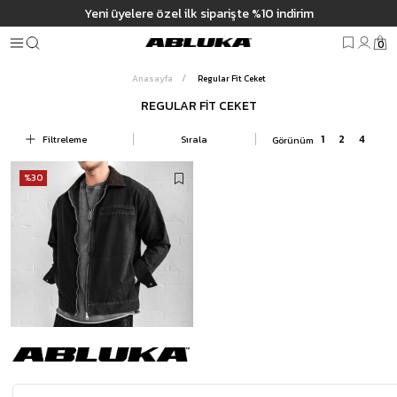
m
Yeni üyelere özel ilk siparişte %10 indirim
0
Anasayfa
Regular Fit Ceket
REGULAR FIT CEKET
Filtreleme
Sırala
%30