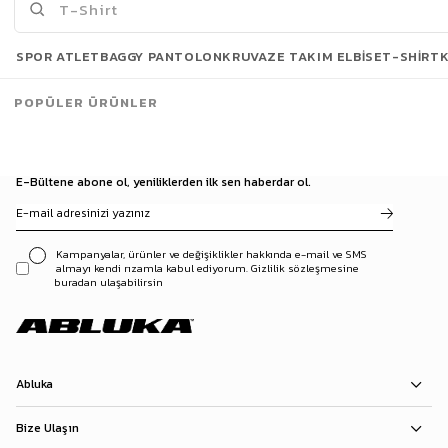
SPOR ATLET
BAGGY PANTOLON
KRUVAZE TAKIM ELBISE
T-SHIRT
Erkek Kontrast Yakalı Regular Fit Denim Ceket Siyah
1.299,90 TL
1.849,90 TL
POPÜLER ÜRÜNLER
E-Bültene abone ol, yeniliklerden ilk sen haberdar ol.
Kampanyalar, ürünler ve değişiklikler hakkında e-mail ve SMS
almayı kendi rızamla kabul ediyorum. Gizlilik sözleşmesine
buradan ulaşabilirsin
Abluka
Bize Ulaşın