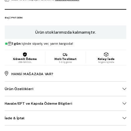
Bej | PNT.0094
Ürün stoklarımızda kalmamıştır.
1 gün
içinde sipariş ver, yarın kargoda!
Güvenli Ödeme
Hızlı Teslimat
Kolay İade
256-bit SSL
1-3 iş günü
14 gün içinde
HANGI MAĞAZADA VAR?
Ürün Özellikleri
Havale/EFT ve Kapıda Ödeme Bilgileri
İade & İptal