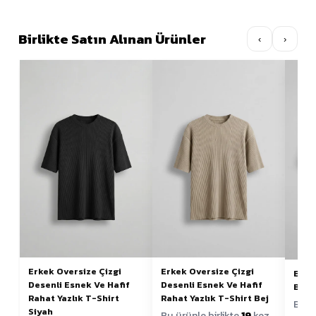
Birlikte Satın Alınan Ürünler
‹
›
Erkek Oversize Çizgi
Erkek Oversize Çizgi
Erke
Desenli Esnek Ve Hafif
Desenli Esnek Ve Hafif
Basic
Rahat Yazlık T-Shirt
Rahat Yazlık T-Shirt Bej
Bu ür
Siyah
Bu ürünle birlikte
19
kez