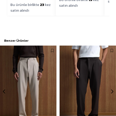
satın
Bu ürünle birlikte
23
kez
satın alındı
satın alındı
Benzer Ürünler