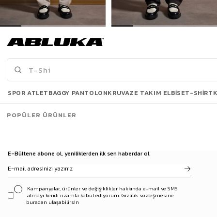
Erkek Baggy Fit Kumaş Pantolon Bej
Erkek Baggy Fit Kumaş Pantolon Kahve
1.299,90 TL
1.299,90 TL
Son Bakılanlar
SPOR ATLET
BAGGY PANTOLON
KRUVAZE TAKIM ELBISE
T-SHIRT
POPÜLER ÜRÜNLER
E-Bültene abone ol, yeniliklerden ilk sen haberdar ol.
Kampanyalar, ürünler ve değişiklikler hakkında e-mail ve SMS
almayı kendi rızamla kabul ediyorum. Gizlilik sözleşmesine
buradan ulaşabilirsin