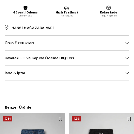
Güvenli Ödeme
Hızlı Teslimat
Kolay İade
256-bit SSL
1-3 iş günü
14 gün içinde
HANGI MAĞAZADA VAR?
Ürün Özellikleri
Havale/EFT ve Kapıda Ödeme Bilgileri
İade & İptal
Benzer Ürünler
%44
%36