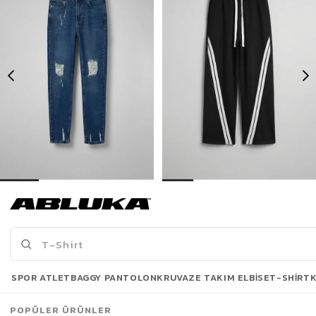
Erkek Boyfriend Kalıp Yıpratılmış Jean Pantolon Koyu Mavi
Erkek Baggy Fit Şerit Detaylı Duo Jean Siyah
499,00 TL
699,00 TL
889,90 TL
1.099,90 TL
Son Bakılanlar
SPOR ATLET
BAGGY PANTOLON
KRUVAZE TAKIM ELBISE
T-SHIRT
POPÜLER ÜRÜNLER