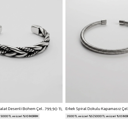
Erkek Burgulu Halat Desenli Bohem Çelik Bileklik Gümüş
799,90 TL
| 5000 TL ve üzeri %10 İNDİRİM
3500 TL ve üzeri %5 | 5000 TL ve üzeri %10 İND