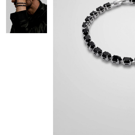
Bisiklet Yaka T-Shirt
Pamuklu T-Shirt
Spor Atleti
Sweatshirt
Hoodie / Kapüşonlu
Hırka
Kazak