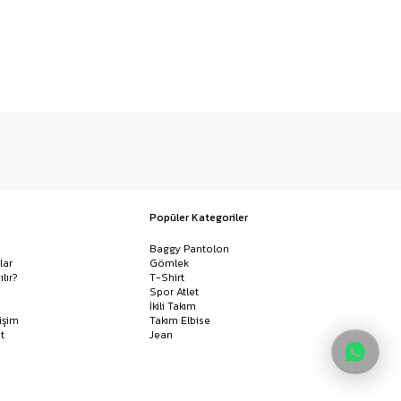
Popüler Kategoriler
Baggy Pantolon
lar
Gömlek
ılır?
T-Shirt
Spor Atlet
İkili Takım
işim
Takım Elbise
t
Jean