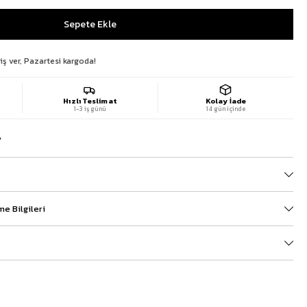
iş ver, Pazartesi kargoda!
Hızlı Teslimat
Kolay İade
1-3 iş günü
14 gün içinde
?
e Bilgileri