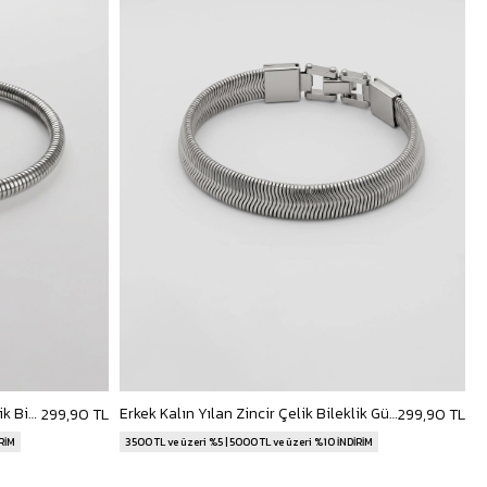
Erkek Spiral Dokulu Kapamasız Çelik Bileklik Gümüş
Erkek Kalın Yılan Zincir Çelik Bileklik Gümüş
299,90 TL
299,90 TL
İRİM
3500 TL ve üzeri %5 | 5000 TL ve üzeri %10 İNDİRİM
3