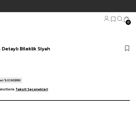
0
Bandana
Detaylı Bileklik Siyah
Plaj Havlu
Anahtarlık
eri %10 İNDİRİM
ksitlerle
Taksit Seçenekleri