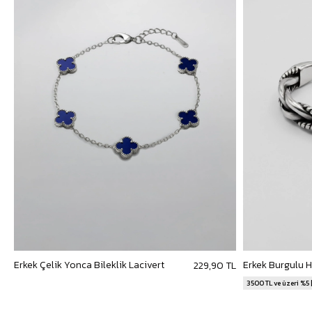
Erkek Çelik Yonca Bileklik Lacivert
229,90 TL
3500 TL ve üzeri %5 