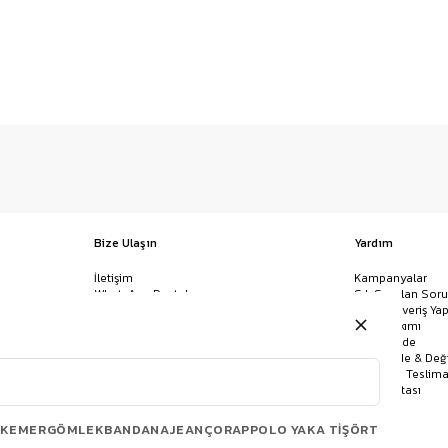
Bize Ulaşın
Yardım
İletişim
Kampanyalar
WhatsApp Destek
Sık Sorulan Soru
Mağazalar
Nasıl Alışveriş Yap
Ödeme Yöntemleri
Giysi Bakımı
Banka Hesap Bilgileri
İptal & İade
Havale/EFT ve Kapıda Ödeme
Kolay İade & Değ
Uygulamamızı İndirin
Kargo ve Teslima
Site Haritası
KEMER
GÖMLEK
BANDANA
JEAN
ÇORAP
POLO YAKA TIŞÖRT