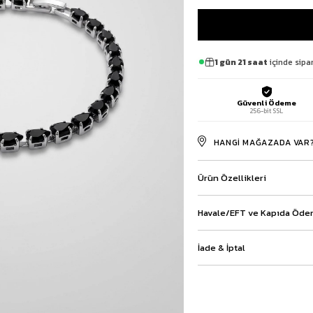
Baggy Şort
Keten Şort
Kargo Şort
İKİLİ TAKIM
1 gün 21 saat
içinde sipar
Gömlek Pantolon Takım
Ceket Pantolon Takım
Güvenli Ödeme
Eşofman Takımı
256-bit SSL
HANGI MAĞAZADA VAR
Ürün Özellikleri
Havale/EFT ve Kapıda Ödem
İade & İptal