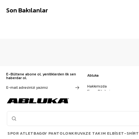
Son Bakılanlar
E-Bültene abone ol, yeniliklerden ilk sen
Abluka
haberdar ol.
Hakkımızda
Firma Bilgileri
Franchise Başvuru
Kampanyalar, ürünler ve
Kariyer
değişiklikler hakkında e-mail ve
İş Birliği
SMS almayı kendi rızamla kabul
Sözleşmeler
ediyorum. Gizlilik sözleşmesine
Blog
buradan ulaşabilirsin
SPOR ATLET
BAGGY PANTOLON
KRUVAZE TAKIM ELBISE
T-SHIRT